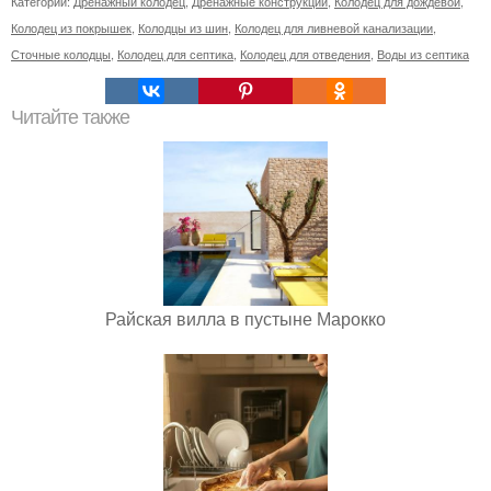
Категории:
Дренажный колодец
,
Дренажные конструкции
,
Колодец для дождевой
,
Колодец из покрышек
,
Колодцы из шин
,
Колодец для ливневой канализации
,
Сточные колодцы
,
Колодец для септика
,
Колодец для отведения
,
Воды из септика
Читайте также
Райская вилла в пустыне Марокко