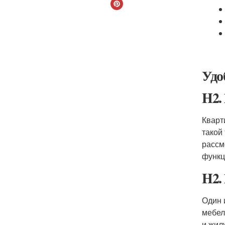
Удо
H2.
Кварт
такой
рассм
функц
H2.
Один 
мебел
и жил