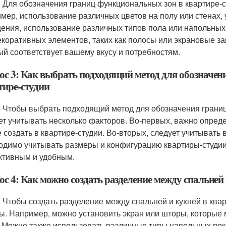
: Для обозначения границ функциональных зон в квартире-
мер, использование различных цветов на полу или стенах,
ения, использование различных типов пола или напольных
екоративных элементов, таких как полосы или экрановые з
ый соответствует вашему вкусу и потребностям.
ос 3: Как выбрать подходящий метод для обозначен
тире-студии
: Чтобы выбрать подходящий метод для обозначения границ
ет учитывать несколько факторов. Во-первых, важно опред
е создать в квартире-студии. Во-вторых, следует учитывать 
одимо учитывать размеры и конфигурацию квартиры-студии,
тивным и удобным.
с 4: Как можно создать разделение между спальней 
: Чтобы создать разделение между спальней и кухней в ква
ы. Например, можно установить экран или шторы, которые 
. Можно также использовать различные типы напольных пок