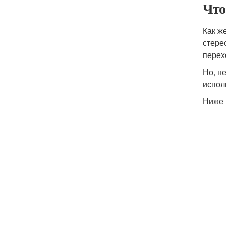
Что
Как ж
стере
перех
Но, н
испол
Ниже 