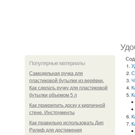
Удо
Сод
Популярные материалы
У
С
Самодельная ручка для
Ч
пластиковой бутылки из верёвки.
К
Как сделать ручку для пластиковой
К
бутылки объемом 5 л
Как прикрепить доску к кирпичной
стене. Инструменты
К
Как правильно использовать Дип
К
Рилиф для достижения