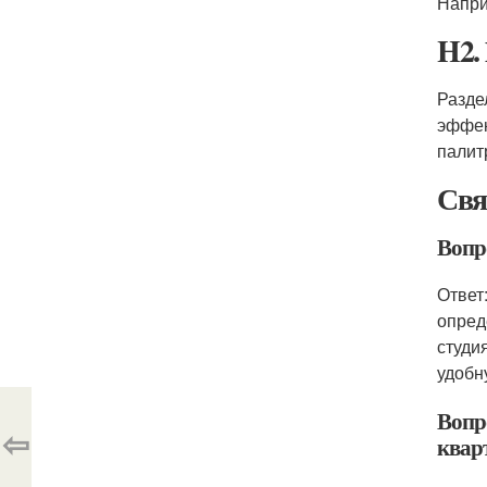
Напри
H2.
Разде
эффек
палит
Свя
Вопр
Ответ
опред
студи
удобн
Вопр
⇦
квар