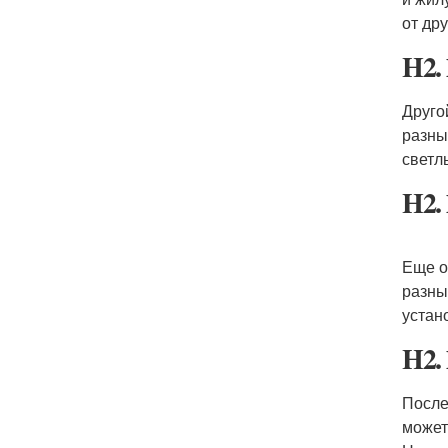
от дру
H2.
Друго
разны
светл
H2.
Еще о
разны
устан
H2.
После
может