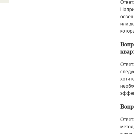
Ответ
Напри
освещ
или д
котор
Вопр
квар
Ответ
следу
хотит
необх
эффек
Вопро
Ответ
метод
кухни