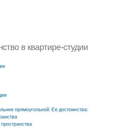
нство в квартире-студии
дии
дии
льнее прямоугольной. Ее достоинства:
ранства
 пространства