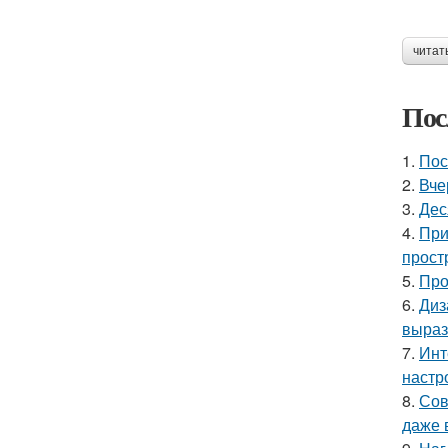
читат
Пос
1.
Пос
2.
Вче
3.
Дес
4.
При
прост
5.
Про
6.
Диз
выраз
7.
Инт
настр
8.
Сов
даже 