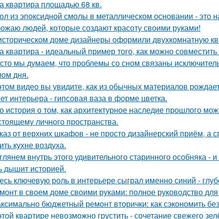
а квартира площадью 68 кв.
ол из эпоксидной смолы в металлическом основании - это н
ожаю людей, которые создают красоту своими руками!
историческом доме дизайнеры оформили двухкомнатную кв
а квартира - идеальный пример того, как можно совместит
сто мы думаем, что проблемы со сном связаны исключител
ом дня.
этом видео вы увидите, как из обычных материалов рожда
ет интерьера - гипсовая ваза в форме цветка.
о история о том, как архитектурное наследие прошлого мож
стоящему личного пространства.
каз от верхних шкафов - не просто дизайнерский приём, а 
ить кухне воздуха.
глянем внутрь этого удивительного старинного особняка - и
ь дышит историей.
есь ключевую роль в интерьере сыграл именно синий - глу
монт в своем доме своими руками: полное руководство дл
ксимально бюджетный ремонт вторички: как сэкономить без
этой квартире невозможно грустить - сочетание свежего зе