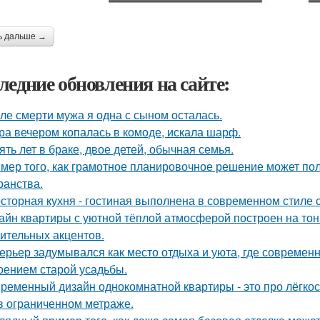
ь дальше →
ледние обновления на сайте:
ле смерти мужа я одна с сыном осталась.
ра вечером копалась в комоде, искала шарф.
ять лет в браке, двое детей, обычная семья.
мер того, как грамотное планировочное решение может по
ранства.
сторная кухня - гостиная выполнена в современном стиле с
айн квартиры с уютной тёплой атмосферой построен на тон
ительных акцентов.
ерьер задумывался как место отдыха и уюта, где современ
оением старой усадьбы.
ременный дизайн однокомнатной квартиры - это про лёгко
в ограниченном метраже.