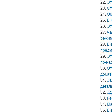
22.
Эт
23.
Ст
24.
Об
25.
В 
26.
Эт
27.
Ча
режим
28.
В 
предм
29.
Эт
по-на
30.
От
добав
31.
За
детал
32.
Зд
33.
Ре
34.
Ма
35.
В 