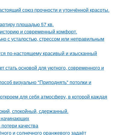
астоящий союз прочности и утончённой красоты.
артиру площадью 57 кв.
ь историю и современный комфорт.
ьно с усталостью, стрессом или неправильным
ется по-настоящему красивый и изысканный
ет стать основой для уютного, современного и
способ визуально "Приподнять" потолки и
 откроем для себя атмосферу, в которой каждая
бокий, спокойный, сдержанный.
я начинающих
 потери качества
лёного и солнечного оранжевого задаёт