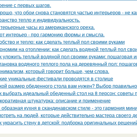
оение с первых шагов.
рошо, что обои снова становятся частью интерьеров - не как
ранство тепло и индивидуальность.
терьерные часы из американского ореха.
от интерьер - про гармонию формы и смысла.
обство и тепло: как сделать теплый пол своими руками
ономим на отоплении: как сделать водяной теплый пол сво
к уложить теплый водяной пол своими руками: пошаговая и
тановка водяного теплого пола на деревянный пол: пошаго
нимализм, который говорит больше, чем слова.
кие уникальные фестивали проводятся в столице
кой размер обеденного стола вам нужен? Выбор правильно
к выбрать идеальный обеденный стол на 8 персон: советы 
коративная штукатурка: описание и применение
- образная кухня в скандинавском стиле - это гармония мин
отреть на людей, которые действительно мастера своего дел
к украсить стену в детской: подборка оригинальных решени