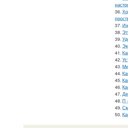
настр
36.
Хо
прост
37.
Ин
38.
Эт
39.
Уд
40.
Эк
41.
Ка
42.
Ус
43.
Ми
44.
Ка
45.
Ка
46.
Ка
47.
Де
48.
П 
49.
См
50.
Ка