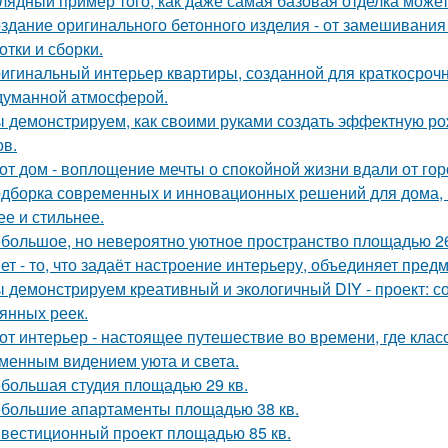
лядный пример того, как даже самая базовая отделка может
здание оригинального бетонного изделия - от замешивани
отки и сборки.
игинальный интерьер квартиры, созданной для краткосроч
думанной атмосферой.
 демонстрируем, как своими руками создать эффектную р
ов.
от дом - воплощение мечты о спокойной жизни вдали от гор
дборка современных и инновационных решений для дома, 
ее и стильнее.
большое, но невероятно уютное пространство площадью 26
ет - то, что задаёт настроение интерьеру, объединяет пре
 демонстрируем креативный и экологичный DIY - проект: с
янных реек.
от интерьер - настоящее путешествие во времени, где клас
менным видением уюта и света.
большая студия площадью 29 кв.
большие апартаменты площадью 38 кв.
вестиционный проект площадью 85 кв.