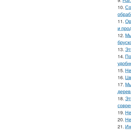
9.
Наг
10.
Со
обраб
11.
Ор
и про
12.
Мы
бруск
13.
Эт
14.
По
удобн
15.
Не
16.
Цв
17.
Мы
дерев
18.
Эт
совре
19.
Не
20.
Не
21.
Ин