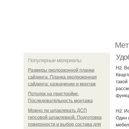
Мет
Удо
Популярные материалы
H2. В
Размеры околооконной планки
Кварт
сайдинга. Планка околооконная
такой
сайдинга: назначение и монтаж
рассм
Потолок на пристройке.
функц
Последовательность монтажа
H2. И
Можно ли шпаклевать ДСП
Один 
гипсовой шпаклевкой. Подготовка
мебел
поверхности и выбор состава для