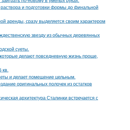
 заиграть по-новому в умелых руках.
я раствора и подготовки формы до финальной
ной аренды, сразу выделяется своим характером
ождественскую звезду из обычных деревянных
одской суеты.
которые делают повседневную жизнь проще,
 кв.
дметы и делает помещение цельным.
оздание оригинальных полочек из остатков
сическая архитектура Сталинки встречается с