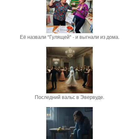
Её назвали "Гулящей" - и выгнали из дома.
Последний вальс в Эвервуде.