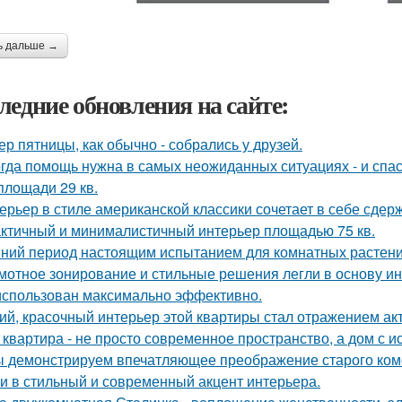
ь дальше →
ледние обновления на сайте:
ер пятницы, как обычно - собрались у друзей.
гда помощь нужна в самых неожиданных ситуациях - и спас
площади 29 кв.
ерьер в стиле американской классики сочетает в себе сдер
ктичный и минималистичный интерьер площадью 75 кв.
ний период настоящим испытанием для комнатных растени
мотное зонирование и стильные решения легли в основу ин
использован максимально эффективно.
ий, красочный интерьер этой квартиры стал отражением ак
 квартира - не просто современное пространство, а дом с и
 демонстрируем впечатляющее преображение старого комо
и в стильный и современный акцент интерьера.