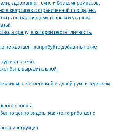
али, сдержанно, точно и без компромиссов.
но в квартирах с ограниченной площадью.
т быть по-настоящему тёплым и уютным.
наты!
о, а среду, в которой растёт личность.
о не хватает - попробуйте добавить яркие
тур и оттенков.
может быть выразительной.
раковины, с косметичкой в одной руке и зеркалом
ешного проекта
бенно ценно видеть, как кто-то работает с
овая инструкция