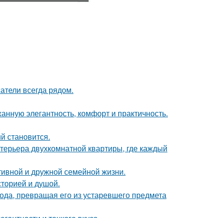
атели всегда рядом.
жанную элегантность, комфорт и практичность.
й становится.
терьера двухкомнатной квартиры, где каждый
тивной и дружной семейной жизни.
сторией и душой.
да, превращая его из устаревшего предмета