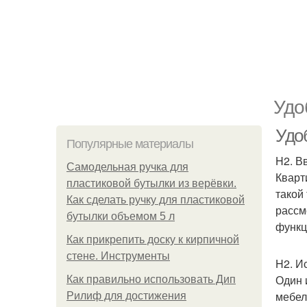
Удо
Удо
Популярные материалы
H2. В
Самодельная ручка для
Кварт
пластиковой бутылки из верёвки.
такой
Как сделать ручку для пластиковой
рассм
бутылки объемом 5 л
функц
Как прикрепить доску к кирпичной
стене. Инструменты
H2. И
Один 
Как правильно использовать Дип
мебел
Рилиф для достижения