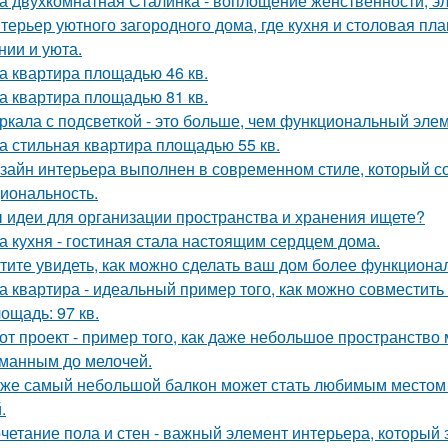
а двухкомнатная Сталинка - воплощение женственности, эле
терьер уютного загородного дома, где кухня и столовая пл
нии и уюта.
а квартира площадью 46 кв.
а квартира площадью 81 кв.
ркала с подсветкой - это больше, чем функциональный эле
а стильная квартира площадью 55 кв.
зайн интерьера выполнен в современном стиле, который соч
иональность.
 идеи для организации пространства и хранения ищете?
а кухня - гостиная стала настоящим сердцем дома.
тите увидеть, как можно сделать ваш дом более функцион
а квартира - идеальный пример того, как можно совместит
ощадь: 97 кв.
от проект - пример того, как даже небольшое пространств
манным до мелочей.
же самый небольшой балкон может стать любимым местом в
.
четание пола и стен - важный элемент интерьера, который 