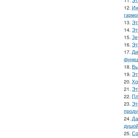
11.
Эт
12.
Ин
гармо
13.
Эт
14.
Эт
15.
Зе
16.
Эт
17.
Ди
функц
18.
Вы
19.
Эт
20.
Хо
21.
Эт
22.
Пл
23.
Эт
проду
24.
Да
душой
25.
Со