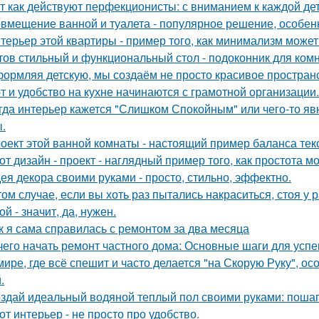
т как действуют перфекционисты: с вниманием к каждой дет
вмещение ванной и туалета - популярное решение, особен
терьер этой квартиры - пример того, как минимализм може
тов стильный и функциональный стол - подоконник для ком
ормляя детскую, мы создаём не просто красивое пространств
т и удобство на кухне начинаются с грамотной организации.
гда интерьер кажется "Слишком Спокойным" или чего-то явн
.
оект этой ванной комнаты - настоящий пример баланса текс
от дизайн - проект - наглядный пример того, как простота 
ея декора своими руками - просто, стильно, эффектно.
том случае, если вы хоть раз пытались накраситься, стоя у 
ой - значит, да, нужен.
к я сама справилась с ремонтом за два месяца
чего начать ремонт частного дома: Основные шаги для усп
мире, где всё спешит и часто делается "на Скорую Руку", осо
.
здай идеальный водяной теплый пол своими руками: пошаг
от интерьер - не просто про удобство.