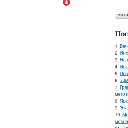
читат
Пос
1.
Веч
2.
Ино
3.
На 
4.
Инт
5.
Пра
6.
Зим
7.
Гра
метр 
8.
Ярк
9.
Эта
10.
Мы
мебел