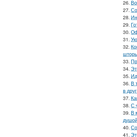
26.
Во
27.
Со
28.
Ин
29.
Го
30.
Оф
31.
Ую
32.
Ко
шторы
33.
Пр
34.
Эт
35.
Ид
36.
В 
в друг
37.
Ка
38.
С 
39.
В 
душой
40.
Со
41.
Эт