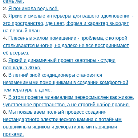
семь лет.
2.
Я понимала ведь всё.
3.
Яркие и смелые интерьеры для вашего вдохновения -
это пространство, где цвет, форма и характер выходят
на первый план.
4.
Плесень в жилом помещении - проблема, с которой
сталкиваются многие, но далеко не все воспринимают
её всерьёз.
5.
Яркий и динамичный проект квартиры - студии
площадью 30 кв.
6.
В летний зной кондиционеры становятся
незаменимыми помощниками в создании комфортной
температуры в доме.
7.
В этом проекте минимализм переосмыслен как живое,
чувственное пространство, а не строгий набор правил.
8.
Мы показываем полный процесс создания
нестандартного электрического камина с потайным
выдвижным ящиком и декоративными парящими
полками.