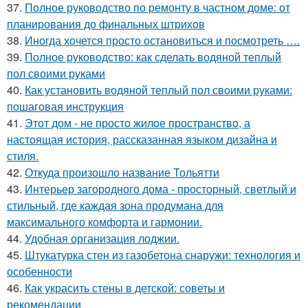
37.
Полное руководство по ремонту в частном доме: от
планирования до финальных штрихов
38.
Иногда хочется просто остановиться и посмотреть ….
39.
Полное руководство: как сделать водяной теплый
пол своими руками
40.
Как установить водяной теплый пол своими руками:
пошаговая инструкция
41.
Этот дом - не просто жилое пространство, а
настоящая история, рассказанная языком дизайна и
стиля.
42.
Откуда произошло название Тольятти
43.
Интерьер загородного дома - просторный, светлый и
стильный, где каждая зона продумана для
максимального комфорта и гармонии.
44.
Удобная организация лоджии.
45.
Штукатурка стен из газобетона снаружи: технология и
особенности
46.
Как украсить стены в детской: советы и
рекомендации