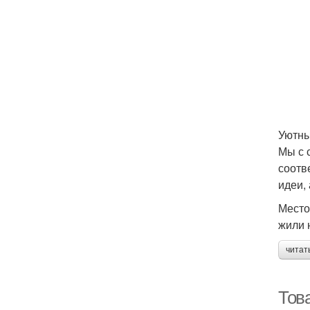
Уютны
Мы с 
соотв
идеи,
Место
жили 
читат
Тов