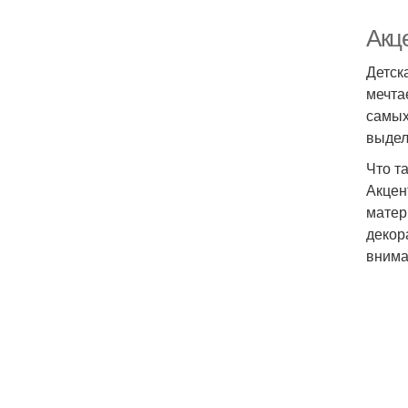
Акце
Детск
мечта
самых
выдел
Что т
Акцен
матер
декор
внима