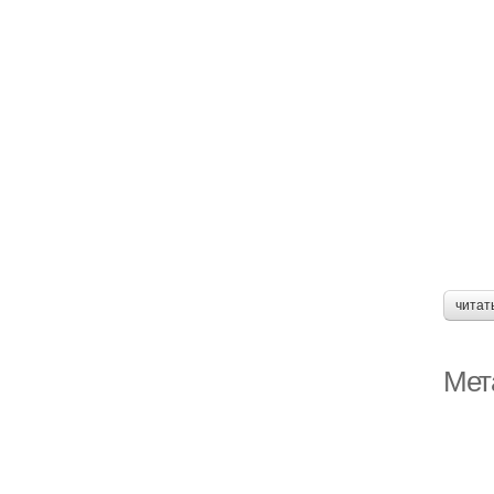
читат
Мета