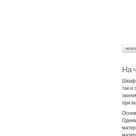
читат
На 
Шкаф-
так и
эконо
при в
Основ
Одним
матер
матер