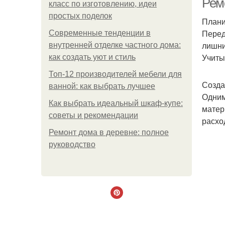
Ремо
класс по изготовлению, идеи
простых поделок
Плани
Перед
Современные тенденции в
лишни
внутренней отделке частного дома:
Учиты
как создать уют и стиль
Топ-12 производителей мебели для
Созда
ванной: как выбрать лучшее
Одним
Как выбрать идеальный шкаф-купе:
матер
советы и рекомендации
расхо
Ремонт дома в деревне: полное
руководство