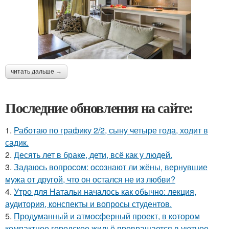
читать дальше →
Последние обновления на сайте:
1.
Работаю по графику 2/2, сыну четыре года, ходит в
садик.
2.
Десять лет в браке, дети, всё как у людей.
3.
Задаюсь вопросом: осознают ли жёны, вернувшие
мужа от другой, что он остался не из любви?
4.
Утро для Натальи началось как обычно: лекция,
аудитория, конспекты и вопросы студентов.
5.
Продуманный и атмосферный проект, в котором
компактное городское жильё превращается в уютное