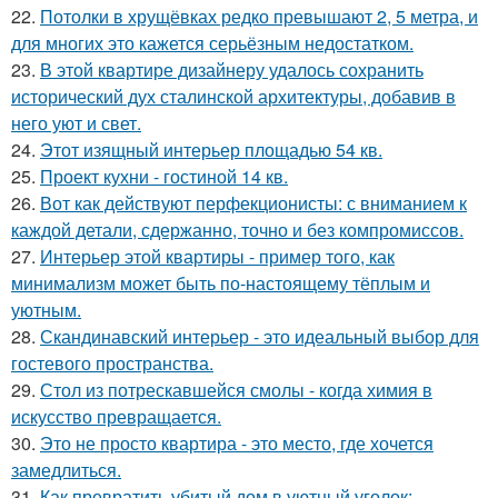
22.
Потолки в хрущёвках редко превышают 2, 5 метра, и
для многих это кажется серьёзным недостатком.
23.
В этой квартире дизайнеру удалось сохранить
исторический дух сталинской архитектуры, добавив в
него уют и свет.
24.
Этот изящный интерьер площадью 54 кв.
25.
Проект кухни - гостиной 14 кв.
26.
Вот как действуют перфекционисты: с вниманием к
каждой детали, сдержанно, точно и без компромиссов.
27.
Интерьер этой квартиры - пример того, как
минимализм может быть по-настоящему тёплым и
уютным.
28.
Скандинавский интерьер - это идеальный выбор для
гостевого пространства.
29.
Стол из потрескавшейся смолы - когда химия в
искусство превращается.
30.
Это не просто квартира - это место, где хочется
замедлиться.
31.
Как превратить убитый дом в уютный уголок: