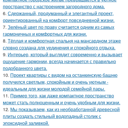
пространство с настроением загородного дома.
6.
Сдержанный, продуманный и элегантный проект,
ориентированный на комфорт повседневной жизни.
7.
Зелёный цвет по праву считается одним из самых
гармоничных и комфортных для жизни.
8.
Тёплая и комфортная спальня на мансардном этаже
словно создана для уединения и спокойного отдыха.
9.
Интерьер, который выглядит современно и вызывает
ощущение гармонии, всегда начинается с правильно
подобранного цвета.
10.
Проект квартиры с видом на останкинскую башню
получился светлым, спокойным и очень уютным -
идеальным для жизни молодой семейной пары.
11.
Пример того, как даже компактное пространство
может стать полноценным и очень удобным для жизни.
12.
Мы показываем, как из необработанной древесной
плиты создать стильный водопадный столик с
эпоксидной заливкой.