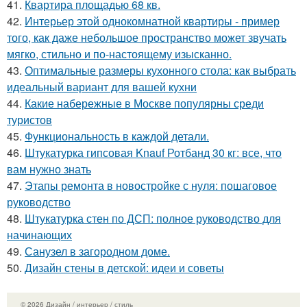
41.
Квартира площадью 68 кв.
42.
Интерьер этой однокомнатной квартиры - пример
того, как даже небольшое пространство может звучать
мягко, стильно и по-настоящему изысканно.
43.
Оптимальные размеры кухонного стола: как выбрать
идеальный вариант для вашей кухни
44.
Какие набережные в Москве популярны среди
туристов
45.
Функциональность в каждой детали.
46.
Штукатурка гипсовая Knauf Ротбанд 30 кг: все, что
вам нужно знать
47.
Этапы ремонта в новостройке с нуля: пошаговое
руководство
48.
Штукатурка стен по ДСП: полное руководство для
начинающих
49.
Санузел в загородном доме.
50.
Дизайн стены в детской: идеи и советы
© 2026 Дизайн / интерьер / стиль