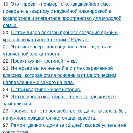
19.
Этот проект - пример того, как дизайнер смог
превратить квартиру с неудобной планировкой в
комфортное и элегантное пространство для молодой
семьи.
20.
В этом видео показан процесс создания яркой и
красочной картины в технике "Радуга".
21.
Этот интерьер - воплощение легкости, уюта и
утончённой элегантности.
22.
Проект кухни - гостиной 14 кв.
23.
Интерьер выполненный в стиле современной
классики, которая стала основным стилистическим
направлением с самого начала.
24.
В этой квартире живёт история.
25.
Это не просто квартира - это место, где хочется
замедлиться.
26.
Творчество - это волшебство, когда из, казалось бы,
ненужного рождается настоящая красота.
27.
Ремонт дачного дома за 12 дней: как всё успеть и не
сойти с ума