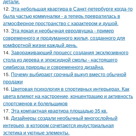
детали.
12.
Эта небольшая квартира в Санкт-петербурге когда-то
была частью коммуналки - а теперь превратилась в
атмосферное пространство с характером и душой.
13.
Эта яркая и необычная евродвушка - пример
современного и продуманного жилья, созданного для
комфортной жизни каждый день.
14.
Завораживающий процесс создания эксклюзивного
стола из дерева и эпоксидной смолы - настоящего
симбиоза природы и современного дизайна.
15.
Почему выбирают срочный выкуп вместо обычной
продажи
16.
Цветовая психология в спортивных интерьерах. Как
цвета влияют на настроение, концентрацию и активность
спортсменов и болельщиков
17.
Эта компактная квартира площадью 35 кв.
18.
Дизайнеры создали необычный многослойный
интерьер, в котором сочетаются индустриальная
эстетика и уютные элементы.