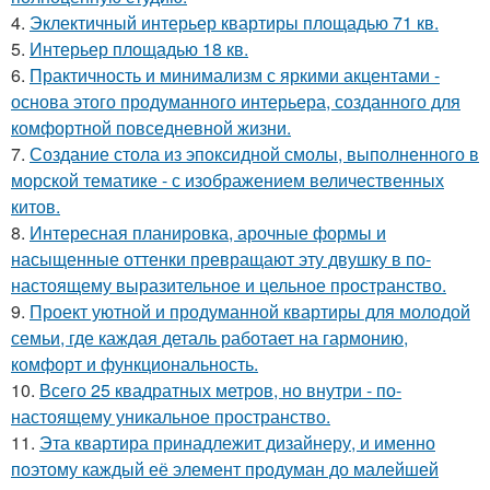
4.
Эклектичный интерьер квартиры площадью 71 кв.
5.
Интерьер площадью 18 кв.
6.
Практичность и минимализм с яркими акцентами -
основа этого продуманного интерьера, созданного для
комфортной повседневной жизни.
7.
Создание стола из эпоксидной смолы, выполненного в
морской тематике - с изображением величественных
китов.
8.
Интересная планировка, арочные формы и
насыщенные оттенки превращают эту двушку в по-
настоящему выразительное и цельное пространство.
9.
Проект уютной и продуманной квартиры для молодой
семьи, где каждая деталь работает на гармонию,
комфорт и функциональность.
10.
Всего 25 квадратных метров, но внутри - по-
настоящему уникальное пространство.
11.
Эта квартира принадлежит дизайнеру, и именно
поэтому каждый её элемент продуман до малейшей