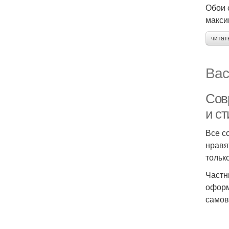
Обои 
макси
читат
Вас
Сов
и с
Все с
нравя
тольк
Частн
оформ
самов