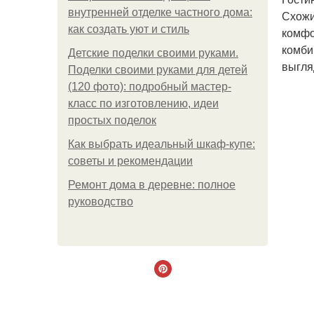
внутренней отделке частного дома:
Схожи
как создать уют и стиль
комфо
комби
Детские поделки своими руками.
выгля
Поделки своими руками для детей
(120 фото): подробный мастер-
класс по изготовлению, идеи
простых поделок
Как выбрать идеальный шкаф-купе:
советы и рекомендации
Ремонт дома в деревне: полное
руководство