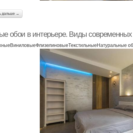
ь дальше →
ые обои в интерьере. Виды современных
ныеВиниловыеФлизелиновыеТекстильныеНатуральные об