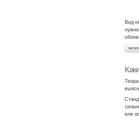
Вид о
нужно
обоев
читат
Как
Теори
выясн
Станд
сильн
или з