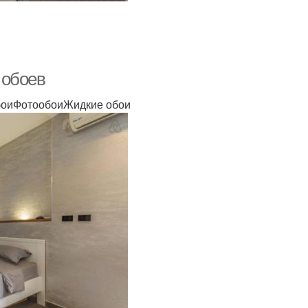
 обоев
оиФотообоиЖидкие обои