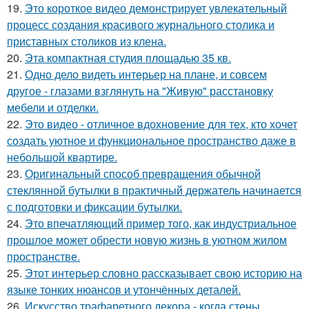
19.
Это короткое видео демонстрирует увлекательный
процесс создания красивого журнального столика и
приставных столиков из клена.
20.
Эта компактная студия площадью 35 кв.
21.
Одно дело видеть интерьер на плане, и совсем
другое - глазами взглянуть на "Живую" расстановку
мебели и отделки.
22.
Это видео - отличное вдохновение для тех, кто хочет
создать уютное и функциональное пространство даже в
небольшой квартире.
23.
Оригинальный способ превращения обычной
стеклянной бутылки в практичный держатель начинается
с подготовки и фиксации бутылки.
24.
Это впечатляющий пример того, как индустриальное
прошлое может обрести новую жизнь в уютном жилом
пространстве.
25.
Этот интерьер словно рассказывает свою историю на
языке тонких нюансов и утончённых деталей.
26.
Искусство трафаретного декора - когда стены