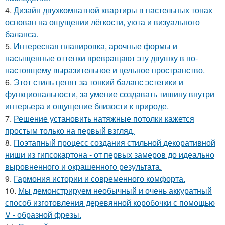
4.
Дизайн двухкомнатной квартиры в пастельных тонах
основан на ощущении лёгкости, уюта и визуального
баланса.
5.
Интересная планировка, арочные формы и
насыщенные оттенки превращают эту двушку в по-
настоящему выразительное и цельное пространство.
6.
Этот стиль ценят за тонкий баланс эстетики и
функциональности, за умение создавать тишину внутри
интерьера и ощущение близости к природе.
7.
Решение установить натяжные потолки кажется
простым только на первый взгляд.
8.
Поэтапный процесс создания стильной декоративной
ниши из гипсокартона - от первых замеров до идеально
выровненного и окрашенного результата.
9.
Гармония истории и современного комфорта.
10.
Мы демонстрируем необычный и очень аккуратный
способ изготовления деревянной коробочки с помощью
V - образной фрезы.