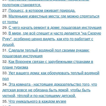
полотном становятся.
27.
Процесс, в котором оживает природа.
28.
Маленькие известные места: где можно спрятаться
от толпы
29.
С чего начать ремонт в доме: пошаговая инструкция
30.
В мире, где всё спешит и часто делается "на Скорую
Руку", особенно ценно видеть, как кто-то работает с
душой.
31.
Сделали теплый водяной пол своими руками:
пошаговая инструкция
32.
Как Воронеж связан с зарубежными странами в
плане туризма
33.
Уют вашего дома: как оборудовать теплый водяной
пол
34.
Эта комната - настоящее доказательство того, что
детская вовсе не обязана быть яркой, чтобы быть
уютной, тёплой и по-настоящему детской.
35.
Что уникального в каждом музее