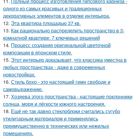
11.
Полный процесс изготовления гипсового карниза -
одного из самых красивых и традиционных
декоративных элементов в отделке интерьера.
12.
Эта квартира площадью 37 кв.
13.
Как рационально распределить пространство в 3-
комнатной квартире: 7 ключевых решений
14.
Процесс создания оригинальной цветочной
композиции в японском стиле.
15.
Этот интерьер доказывает, что классика уместна в
любых пространствах - даже в современных
новостройках.
16.
Стиль бохо - это настоящий гимн свободе и
самовыражению.
17.
Хозяева этого пространства - настоящие поклонники
солнца, моря и лёгкости южного настроения.
18.
Ещё не так давно стеклоблоки считались сугубо
утилитарным материалом и применялись
преимущественно в технических или нежилых
помещениях.