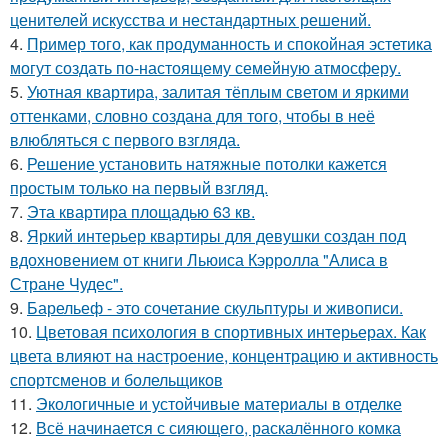
ценителей искусства и нестандартных решений.
4.
Пример того, как продуманность и спокойная эстетика
могут создать по-настоящему семейную атмосферу.
5.
Уютная квартира, залитая тёплым светом и яркими
оттенками, словно создана для того, чтобы в неё
влюбляться с первого взгляда.
6.
Решение установить натяжные потолки кажется
простым только на первый взгляд.
7.
Эта квартира площадью 63 кв.
8.
Яркий интерьер квартиры для девушки создан под
вдохновением от книги Льюиса Кэрролла "Алиса в
Стране Чудес".
9.
Барельеф - это сочетание скульптуры и живописи.
10.
Цветовая психология в спортивных интерьерах. Как
цвета влияют на настроение, концентрацию и активность
спортсменов и болельщиков
11.
Экологичные и устойчивые материалы в отделке
12.
Всё начинается с сияющего, раскалённого комка