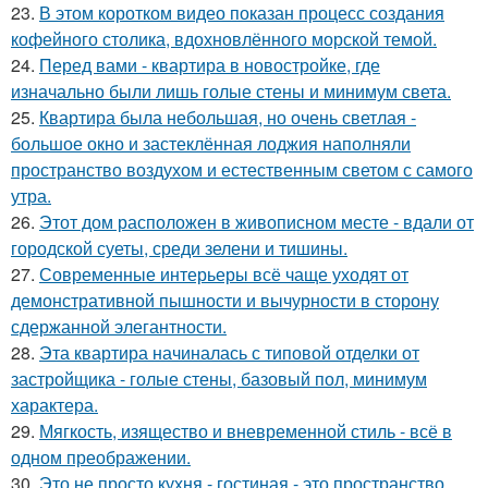
23.
В этом коротком видео показан процесс создания
кофейного столика, вдохновлённого морской темой.
24.
Перед вами - квартира в новостройке, где
изначально были лишь голые стены и минимум света.
25.
Квартира была небольшая, но очень светлая -
большое окно и застеклённая лоджия наполняли
пространство воздухом и естественным светом с самого
утра.
26.
Этот дом расположен в живописном месте - вдали от
городской суеты, среди зелени и тишины.
27.
Современные интерьеры всё чаще уходят от
демонстративной пышности и вычурности в сторону
сдержанной элегантности.
28.
Эта квартира начиналась с типовой отделки от
застройщика - голые стены, базовый пол, минимум
характера.
29.
Мягкость, изящество и вневременной стиль - всё в
одном преображении.
30.
Это не просто кухня - гостиная - это пространство,