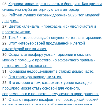
25.
Корпоративная идентичность и брендинг. Как цвета и
символика клуба интегрируются в интерьер
26.
Рейтинг лучших беговых дорожек 2025: топ моделей
для дома
27.
Цветок календулы - прекрасный символ счастья и
простоты жизни.
28.
Такой интерьер создаёт ощущение тепла и гармонии.
29.
Этот интерьер своей продуманной и лёгкой
атмосферой притягивает.
30.
Создать атмосферу уюта и гармонии в спальне
можно с помощью простого, но эффектного приёма -
декоративной росписи стен.
31.
Коридоры недооценивают в старых домах часто.
32.
Эта квартира площадью 56 кв.
33.
Это история о том, как архитектурное наследие
прошлого может стать основой для уютного,
современного и по-настоящему личного пространства.
34.
Отказ от верхних шкафов - не просто дизайнерский
приём, а способ визуально "Приподнять" потолки и