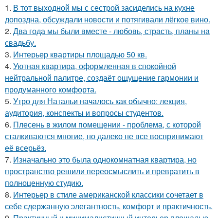
1.
В тот выходной мы с сестрой засиделись на кухне
допоздна, обсуждали новости и потягивали лёгкое вино.
2.
Два года мы были вместе - любовь, страсть, планы на
свадьбу.
3.
Интерьер квартиры площадью 50 кв.
4.
Уютная квартира, оформленная в спокойной
нейтральной палитре, создаёт ощущение гармонии и
продуманного комфорта.
5.
Утро для Натальи началось как обычно: лекция,
аудитория, конспекты и вопросы студентов.
6.
Плесень в жилом помещении - проблема, с которой
сталкиваются многие, но далеко не все воспринимают
её всерьёз.
7.
Изначально это была однокомнатная квартира, но
пространство решили переосмыслить и превратить в
полноценную студию.
8.
Интерьер в стиле американской классики сочетает в
себе сдержанную элегантность, комфорт и практичность.
9.
Практичный и минималистичный интерьер площадью