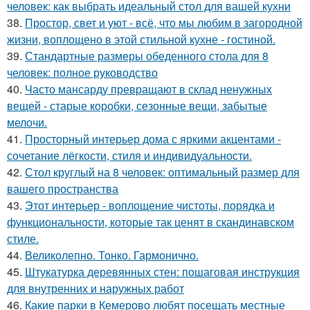
человек: как выбрать идеальный стол для вашей кухни
38.
Простор, свет и уют - всё, что мы любим в загородной
жизни, воплощено в этой стильной кухне - гостиной.
39.
Стандартные размеры обеденного стола для 8
человек: полное руководство
40.
Часто мансарду превращают в склад ненужных
вещей - старые коробки, сезонные вещи, забытые
мелочи.
41.
Просторный интерьер дома с яркими акцентами -
сочетание лёгкости, стиля и индивидуальности.
42.
Стол круглый на 8 человек: оптимальный размер для
вашего пространства
43.
Этот интерьер - воплощение чистоты, порядка и
функциональности, которые так ценят в скандинавском
стиле.
44.
Великолепно. Тонко. Гармонично.
45.
Штукатурка деревянных стен: пошаговая инструкция
для внутренних и наружных работ
46.
Какие парки в Кемерово любят посещать местные