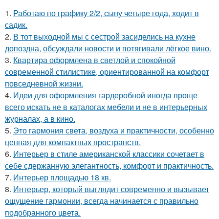
1.
Работаю по графику 2/2, сыну четыре года, ходит в
садик.
2.
В тот выходной мы с сестрой засиделись на кухне
допоздна, обсуждали новости и потягивали лёгкое вино.
3.
Квартира оформлена в светлой и спокойной
современной стилистике, ориентированной на комфорт
повседневной жизни.
4.
Идеи для оформления гардеробной иногда проще
всего искать не в каталогах мебели и не в интерьерных
журналах, а в кино.
5.
Это гармония света, воздуха и практичности, особенно
ценная для компактных пространств.
6.
Интерьер в стиле американской классики сочетает в
себе сдержанную элегантность, комфорт и практичность.
7.
Интерьер площадью 18 кв.
8.
Интерьер, который выглядит современно и вызывает
ощущение гармонии, всегда начинается с правильно
подобранного цвета.