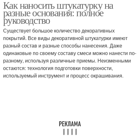
Как наносить штукатурку на
Штукатурки для разных
Декоративная
разные основания: полное
оснований
штукатурка
руководство
Существует большое количество декоративных
Штукатурки на
Поверхности на
покрытий. Все виды декоративной штукатурки имеют
водоэмульсионную
неровных основаниях
разный состав и разные способы нанесения. Даже
краску
одинаковые по своему составу смеси можно нанести по-
разному, используя различные приемы. Неизменными
остаются: технология подготовки поверхности,
Штукатурка по
Штукатурки на
используемый инструмент и процесс окрашивания.
масляной краске
акриловую краску