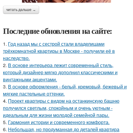
читать дальше →
Последние обновления на сайте:
1.
Год назад мы с сестрой стали владелицами
трёхкомнатной квартиры в Москве - получили её в
наследство.
2.
В основе интерьера лежит современный стиль,
который дизайнер мягко дополнил классическими и
винтажными акцентами.
3.
В основе оформления - белый, кремовый, бежевый и
мягкие пастельные оттенки.
4.
Проект квартиры с видом на останкинскую башню
получился светлым, спокойным и очень уютным -
идеальным для жизни молодой семейной пары.
5.
Гармония истории и современного комфорта.
6.
Небольшая, но продуманная до деталей квартира