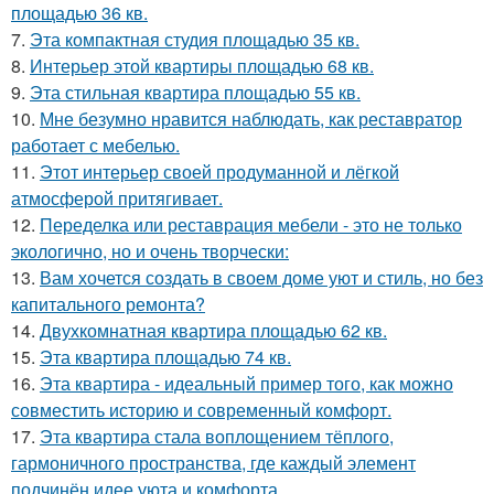
площадью 36 кв.
7.
Эта компактная студия площадью 35 кв.
8.
Интерьер этой квартиры площадью 68 кв.
9.
Эта стильная квартира площадью 55 кв.
10.
Мне безумно нравится наблюдать, как реставратор
работает с мебелью.
11.
Этот интерьер своей продуманной и лёгкой
атмосферой притягивает.
12.
Переделка или реставрация мебели - это не только
экологично, но и очень творчески:
13.
Вам хочется создать в своем доме уют и стиль, но без
капитального ремонта?
14.
Двухкомнатная квартира площадью 62 кв.
15.
Эта квартира площадью 74 кв.
16.
Эта квартира - идеальный пример того, как можно
совместить историю и современный комфорт.
17.
Эта квартира стала воплощением тёплого,
гармоничного пространства, где каждый элемент
подчинён идее уюта и комфорта.