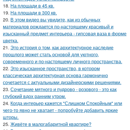
18.
На площади в 45 кв.
19.
На площади в 300 кв.
20.
В этом видео вы увидите, как из обычных
материалов рождается по-настоящему красивый и
изысканный предмет интерьера - гипсовая ваза в форме
цветка.
21.
Это история о том, как архитектурное наследие
прошлого может стать основой для уютного,
современного и по-настоящему личного пространства.
22.
Это изысканное пространство, в котором
классическая архитектурная основа гармонично
сочетается с актуальными дизайнерскими решениями.
23.
Сочетание мятного и пудрово - розового - это как
глубокий вдох ранним утром.
24.
Когда интерьер кажется "Слишком Спокойным" или
чего-то явно не хватает - попробуйте добавить яркие
шторы.
25.
Живёте в малогабаритной квартире?