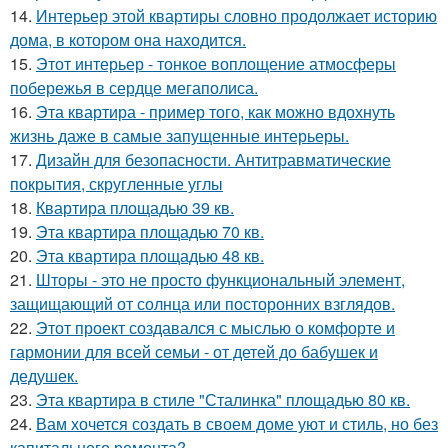
14.
Интерьер этой квартиры словно продолжает историю
дома, в котором она находится.
15.
Этот интерьер - тонкое воплощение атмосферы
побережья в сердце мегаполиса.
16.
Эта квартира - пример того, как можно вдохнуть
жизнь даже в самые запущенные интерьеры.
17.
Дизайн для безопасности. Антитравматические
покрытия, скругленные углы
18.
Квартира площадью 39 кв.
19.
Эта квартира площадью 70 кв.
20.
Эта квартира площадью 48 кв.
21.
Шторы - это не просто функциональный элемент,
защищающий от солнца или посторонних взглядов.
22.
Этот проект создавался с мыслью о комфорте и
гармонии для всей семьи - от детей до бабушек и
дедушек.
23.
Эта квартира в стиле "Сталинка" площадью 80 кв.
24.
Вам хочется создать в своем доме уют и стиль, но без
капитального ремонта?