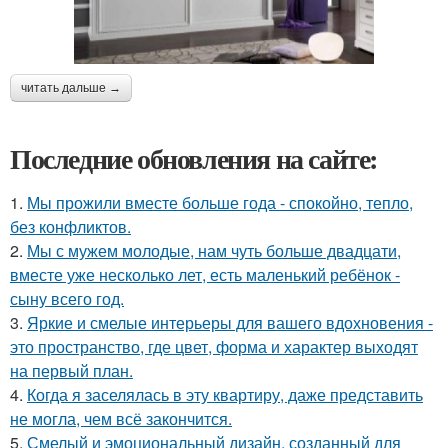
читать дальше →
Последние обновления на сайте:
1.
Мы прожили вместе больше года - спокойно, тепло,
без конфликтов.
2.
Мы с мужем молодые, нам чуть больше двадцати,
вместе уже несколько лет, есть маленький ребёнок -
сыну всего год.
3.
Яркие и смелые интерьеры для вашего вдохновения -
это пространство, где цвет, форма и характер выходят
на первый план.
4.
Когда я заселялась в эту квартиру, даже представить
не могла, чем всё закончится.
5.
Смелый и эмоциональный дизайн, созданный для