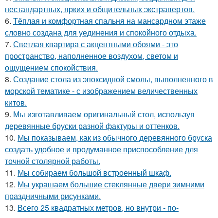
нестандартных, ярких и общительных экстравертов.
6.
Тёплая и комфортная спальня на мансардном этаже
словно создана для уединения и спокойного отдыха.
7.
Светлая квартира с акцентными обоями - это
пространство, наполненное воздухом, светом и
ощущением спокойствия.
8.
Создание стола из эпоксидной смолы, выполненного в
морской тематике - с изображением величественных
китов.
9.
Мы изготавливаем оригинальный стол, используя
деревянные бруски разной фактуры и оттенков.
10.
Мы показываем, как из обычного деревянного бруска
создать удобное и продуманное приспособление для
точной столярной работы.
11.
Мы собираем большой встроенный шкаф.
12.
Мы украшаем большие стеклянные двери зимними
праздничными рисунками.
13.
Всего 25 квадратных метров, но внутри - по-