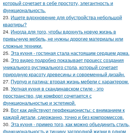
который сочетает в себе простоту, элегантность и
функциональность.
23.
Ищете вдохновение для обустройства небольшой
квартиры?
24.
Иногда для того, чтобы вдохнуть новую жизнь в
привычную мебель, не нужны дорогие материалы или
сложные техники.
25.
Эта кухня - гостиная стала настоящим сердцем дома.
26.
Это видео подробно показывает процесс создания
уникального рустикального стола, который сочетает
природную красоту древесины и современный дизайн.
27.
Пурпур и патина: вторая жизнь мебели с характером.
28.
Уютная кухня в скандинавском стиле - это
пространство, где комфорт сочетается с
функциональностью и эстетикой.
29.
Вот как действуют перфекционисты: с вниманием к
каждой детали, сдержанно, точно и без компромиссов.
30.
Эта кухня - пример того, как можно объединить стиль,
функциональность и тишину загородной жизни в одном