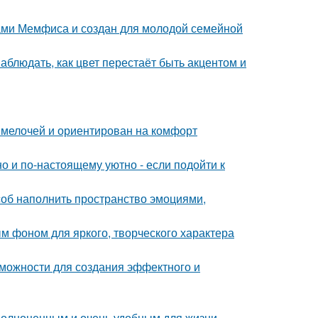
ами Мемфиса и создан для молодой семейной
блюдать, как цвет перестаёт быть акцентом и
 мелочей и ориентирован на комфорт
о и по-настоящему уютно - если подойти к
особ наполнить пространство эмоциями,
ым фоном для яркого, творческого характера
можности для создания эффектного и
 полноценным и очень удобным для жизни.