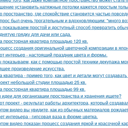
шение установить натяжные потолки кажется простым тольк
о пространство, где спокойствие становится частью повсед
прос был очень трогательным и вдохновляющим: "много возд
 показываем простой и доступный способ превратить обы
днятую грядку для дачи или сада.
а просторная квартира площадью 120 кв.
оцесс создания оригинальной цветочной композиции в япон
от интерьер - настоящий праздник цвета и формы.
 показываем, как с помощью простой техники декупажа мо
ящее произведение искусства.
а квартира - пример того, как цвет и детали могут создав
оект небольшой студии площадью 25 кв.
а просторная квартира площадью 99 кв.
 идеи для организации пространства и хранения ищете?
от проект - результат работы архитектора, который создава
этом видео вы увидите, как из обычных материалов рожда
ет интерьера - гипсовая ваза в форме цветка.
этом видео показан процесс создания яркой и красочной кар