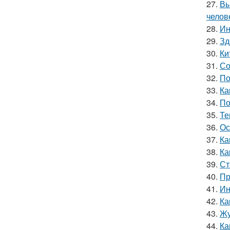
27.
Вы
челов
28.
Ин
29.
Зд
30.
Ки
31.
Со
32.
По
33.
Ка
34.
По
35.
Те
36.
Ос
37.
Ка
38.
Ка
39.
Ст
40.
Пр
41.
Ин
42.
Ка
43.
Жу
44.
Ка