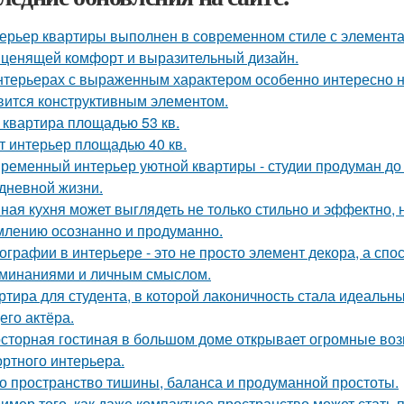
ерьер квартиры выполнен в современном стиле с элемент
 ценящей комфорт и выразительный дизайн.
нтерьерах с выраженным характером особенно интересно на
вится конструктивным элементом.
 квартира площадью 53 кв.
т интерьер площадью 40 кв.
ременный интерьер уютной квартиры - студии продуман до
дневной жизни.
ная кухня может выглядеть не только стильно и эффектно, н
лению осознанно и продуманно.
ографии в интерьере - это не просто элемент декора, а сп
минаниями и личным смыслом.
ртира для студента, в которой лаконичность стала идеальн
его актёра.
сторная гостиная в большом доме открывает огромные воз
ртного интерьера.
о пространство тишины, баланса и продуманной простоты.
имер того, как даже компактное пространство может стать