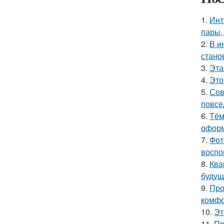
1.
Инт
пары,
2.
В и
стано
3.
Эта
4.
Это
5.
Сов
повсе
6.
Тём
оформ
7.
Фот
воспо
8.
Ква
будущ
9.
Про
комфо
10.
Эт
11.
Пр