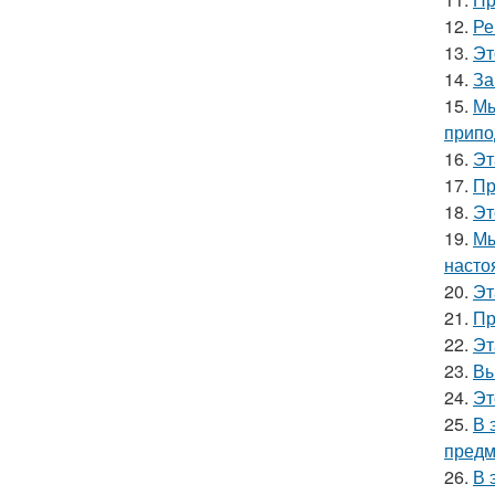
12.
Ре
13.
Эт
14.
За
15.
Мы
припо
16.
Эт
17.
Пр
18.
Эт
19.
Мы
насто
20.
Эт
21.
Пр
22.
Эт
23.
Вы
24.
Эт
25.
В 
предм
26.
В 