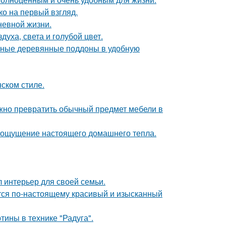
о на первый взгляд.
невной жизни.
уха, света и голубой цвет.
чные деревянные поддоны в удобную
ском стиле.
жно превратить обычный предмет мебели в
ать ощущение настоящего домашнего тепла.
л интерьер для своей семьи.
ется по-настоящему красивый и изысканный
тины в технике "Радуга".