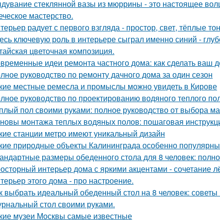
дувание стеклянной вазы из мюррины - это настоящее волше
еческое мастерство.
терьер радует с первого взгляда - простор, свет, тёплые т
есь ключевую роль в интерьере сыграл именно синий - глу
тайская цветочная композиция.
временные идеи ремонта частного дома: как сделать ваш 
лное руководство по ремонту дачного дома за один сезон
кие местные ремесла и промыслы можно увидеть в Кирове
лное руководство по проектированию водяного теплого по
плый пол своими руками: полное руководство от выбора ма
новы монтажа теплых водяных полов: пошаговая инструкц
кие станции метро имеют уникальный дизайн
кие природные объекты Калининграда особенно популярны
андартные размеры обеденного стола для 8 человек: полно
осторный интерьер дома с яркими акцентами - сочетание лё
терьер этого дома - про настроение.
к выбрать идеальный обеденный стол на 8 человек: советы
рнальный стол своими руками.
кие музеи Москвы самые известные