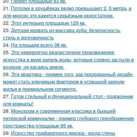
20.
Проект площадью 83 кв.
21.
Потолки в хрущёвках редко превышают 2, 5 метра, и
для многих это кажется серьёзным недостатком.
22.
Этот интерьер площадью 129 кв.
23.
Детская кровать из массива дуба: безопасность,
стиль и долговечность
24.
На площади всего 38 кв.
25.
Это невероятно реалистичное произведение
искусства в виде капель воды, которые словно застыли в
воздухе, не касаясь земли.
26.
Эта квартира - пример того, как продуманный дизайн
может стать ключевым фактором в успешной аренде
жилья в премиальном сегменте.
27.
Готов стильный и функциональный стол - подоконник
для комнаты!
28.
Монохром и современная классика в бывшей
питерской коммуналке - пример глубокого преображения
пространства площадью 85 кв.
29.
Искусство трафаретного декора - когда стены