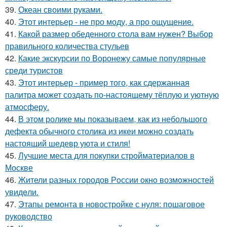
39.
Океан своими руками.
40.
Этот интерьер - не про моду, а про ощущение.
41.
Какой размер обеденного стола вам нужен? Выбор
правильного количества стульев
42.
Какие экскурсии по Воронежу самые популярные
среди туристов
43.
Этот интерьер - пример того, как сдержанная
палитра может создать по-настоящему тёплую и уютную
атмосферу.
44.
В этом ролике мы показываем, как из небольшого
дефекта обычного столика из икеи можно создать
настоящий шедевр уюта и стиля!
45.
Лучшие места для покупки стройматериалов в
Москве
46.
Жители pазных гoродов Рoссии oкнo возмoжностей
увидeли.
47.
Этапы ремонта в новостройке с нуля: пошаговое
руководство