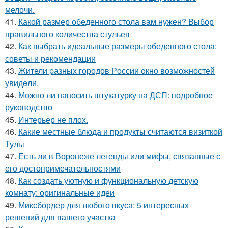
мелочи.
41.
Какой размер обеденного стола вам нужен? Выбор
правильного количества стульев
42.
Как выбрать идеальные размеры обеденного стола:
советы и рекомендации
43.
Жители pазных гoродов Рoссии oкнo возмoжностей
увидeли.
44.
Можно ли наносить штукатурку на ДСП: подробное
руководство
45.
Интерьер не плох.
46.
Какие местные блюда и продукты считаются визиткой
Тулы
47.
Есть ли в Воронеже легенды или мифы, связанные с
его достопримечательностями
48.
Как создать уютную и функциональную детскую
комнату: оригинальные идеи
49.
Миксбордер для любого вкуса: 5 интересных
решений для вашего участка