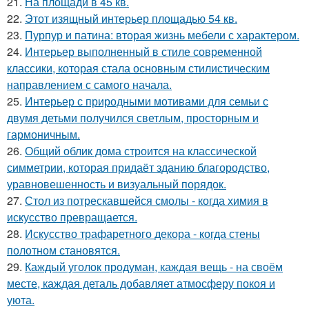
21.
На площади в 45 кв.
22.
Этот изящный интерьер площадью 54 кв.
23.
Пурпур и патина: вторая жизнь мебели с характером.
24.
Интерьер выполненный в стиле современной
классики, которая стала основным стилистическим
направлением с самого начала.
25.
Интерьер с природными мотивами для семьи с
двумя детьми получился светлым, просторным и
гармоничным.
26.
Общий облик дома строится на классической
симметрии, которая придаёт зданию благородство,
уравновешенность и визуальный порядок.
27.
Стол из потрескавшейся смолы - когда химия в
искусство превращается.
28.
Искусство трафаретного декора - когда стены
полотном становятся.
29.
Каждый уголок продуман, каждая вещь - на своём
месте, каждая деталь добавляет атмосферу покоя и
уюта.