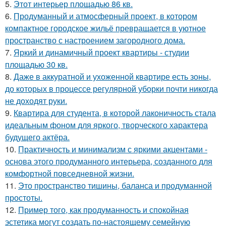
5.
Этот интерьер площадью 86 кв.
6.
Продуманный и атмосферный проект, в котором
компактное городское жильё превращается в уютное
пространство с настроением загородного дома.
7.
Яркий и динамичный проект квартиры - студии
площадью 30 кв.
8.
Даже в аккуратной и ухоженной квартире есть зоны,
до которых в процессе регулярной уборки почти никогда
не доходят руки.
9.
Квартира для студента, в которой лаконичность стала
идеальным фоном для яркого, творческого характера
будущего актёра.
10.
Практичность и минимализм с яркими акцентами -
основа этого продуманного интерьера, созданного для
комфортной повседневной жизни.
11.
Это пространство тишины, баланса и продуманной
простоты.
12.
Пример того, как продуманность и спокойная
эстетика могут создать по-настоящему семейную