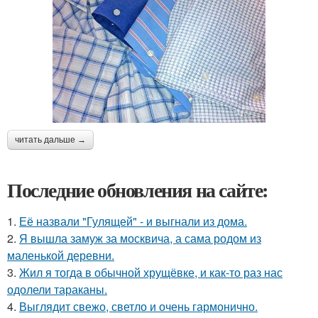
читать дальше →
Последние обновления на сайте:
1.
Её назвали "Гулящей" - и выгнали из дома.
2.
Я вышла замуж за москвича, а сама родом из
маленькой деревни.
3.
Жил я тогда в обычной хрущёвке, и как-то раз нас
одолели тараканы.
4.
Выглядит свежо, светло и очень гармонично.