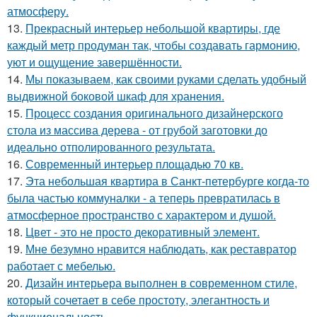
атмосферу.
13.
Прекрасный интерьер небольшой квартиры, где
каждый метр продуман так, чтобы создавать гармонию,
уют и ощущение завершённости.
14.
Мы показываем, как своими руками сделать удобный
выдвижной боковой шкаф для хранения.
15.
Процесс создания оригинального дизайнерского
стола из массива дерева - от грубой заготовки до
идеально отполированного результата.
16.
Современный интерьер площадью 70 кв.
17.
Эта небольшая квартира в Санкт-петербурге когда-то
была частью коммуналки - а теперь превратилась в
атмосферное пространство с характером и душой.
18.
Цвет - это не просто декоративный элемент.
19.
Мне безумно нравится наблюдать, как реставратор
работает с мебелью.
20.
Дизайн интерьера выполнен в современном стиле,
который сочетает в себе простоту, элегантность и
функциональность.