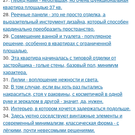
квартира площадью 37 кв.
28.
Реечные панели - это не просто отделка, а
выразительный инструмент дизайна, который способен
кардинально преобразить пространство.
29.
Совмещение ванной и туалета - популярное
решение, особенно в квартирах с ограниченной
площадью.
30.
Эта квартира начиналась с типовой отделки от
застройщика - голые стены, базовый пол, минимум
характера.
31.
Лилии - воплощение нежности и света.
32.
В том случае, если вы хоть раз пытались
накраситься, стоя у раковины, с косметичкой в одной
руке и зеркалом в другой - значит, да, нужен.
33.
Интерьер, в котором хочется задержаться подольше.
34.
Здесь уютно соседствуют винтажные элементы и
современный минимализм, классическая форма - с
лёгкими, почти невесомыми решениями.