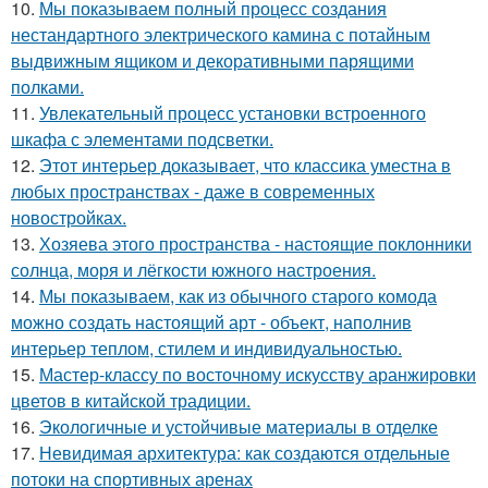
10.
Мы показываем полный процесс создания
нестандартного электрического камина с потайным
выдвижным ящиком и декоративными парящими
полками.
11.
Увлекательный процесс установки встроенного
шкафа с элементами подсветки.
12.
Этот интерьер доказывает, что классика уместна в
любых пространствах - даже в современных
новостройках.
13.
Хозяева этого пространства - настоящие поклонники
солнца, моря и лёгкости южного настроения.
14.
Мы показываем, как из обычного старого комода
можно создать настоящий арт - объект, наполнив
интерьер теплом, стилем и индивидуальностью.
15.
Мастер-классу по восточному искусству аранжировки
цветов в китайской традиции.
16.
Экологичные и устойчивые материалы в отделке
17.
Невидимая архитектура: как создаются отдельные
потоки на спортивных аренах