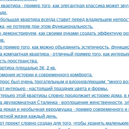
 квартира - пример того, как элегантная классика может зв
ди.
большая квартира всегда ставит перед владельцем непрост
ка, не потеряв при этом функциональность.
 демонстрируем, как своими руками создать эффектную р
ов.
о пример того, как можно объединить эстетичность, функци
а компактная квартира - отличный пример того, как интерье
сть пространства.
артира площадью 36, 2 кв.
рмония истории и современного комфорта.
прос был очень трогательным и вдохновляющим: "много возд
от интерьер - настоящий праздник цвета и формы.
терьер этой квартиры словно продолжает историю дома, в 
а двухкомнатная Сталинка - воплощение женственности, эле
а яркая и необычная евродвушка - пример современного и 
ртной жизни каждый день.
от проект словно создан для того, чтобы хранить маленьк