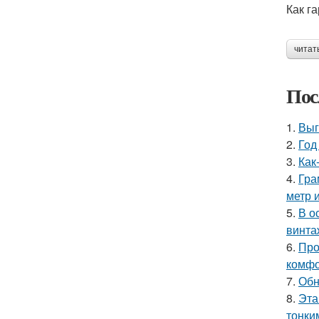
Как г
читат
Пос
1.
Выг
2.
Год
3.
Как
4.
Гра
метр 
5.
В о
винта
6.
Про
комфо
7.
Обн
8.
Эта
тонки