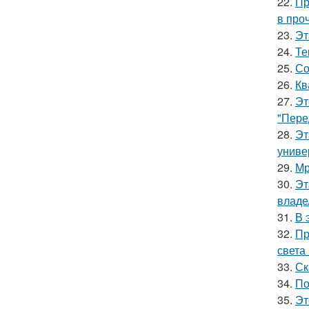
22.
Пр
в про
23.
Эт
24.
Те
25.
Со
26.
Кв
27.
Эт
"Пере
28.
Эт
униве
29.
Мр
30.
Эт
владе
31.
В 
32.
Пр
света
33.
Ск
34.
По
35.
Эт