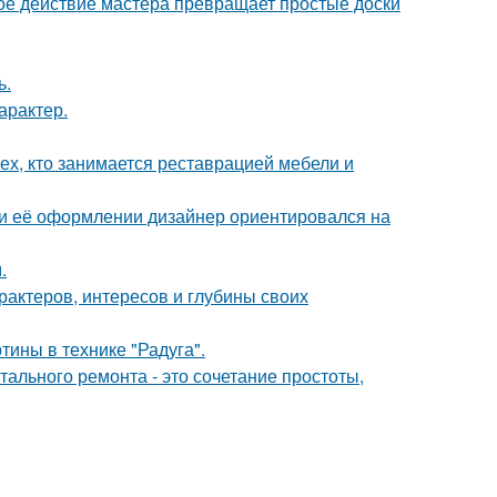
ое действие мастера превращает простые доски
ь.
арактер.
ех, кто занимается реставрацией мебели и
ри её оформлении дизайнер ориентировался на
.
арактеров, интересов и глубины своих
тины в технике "Радуга".
ального ремонта - это сочетание простоты,