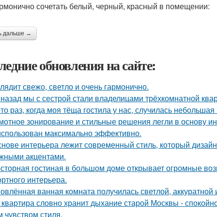
армонично сочетать белый, черный, красный в помещении:
ь дальше →
ледние обновления на сайте:
лядит свежо, светло и очень гармонично.
 назад мы с сестрой стали владелицами трёхкомнатной квар
-то раз, когда моя тёща гостила у нас, случилась небольшая
мотное зонирование и стильные решения легли в основу ин
использован максимально эффективно.
снове интерьера лежит современный стиль, который дизайн
жными акцентами.
сторная гостиная в большом доме открывает огромные воз
ртного интерьера.
овлённая ванная комната получилась светлой, аккуратной 
 квартира словно хранит дыхание старой Москвы - спокойно
м чувством стиля.