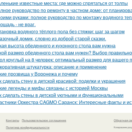
ленькие известные места: где можно спрятаться от толпы
лное руководство по ремонту в частном доме: от планиро
оими руками: полное руководство по монтажу водяного теп
ощадь - не враг.
тановка водяного тёплого пола без стяжки: шаг за шагом
азочный домик, словно из доброй старой сказки.
кая высота обеденного и кухонного стола вам нужна
кой размер обеденного стола вам нужен? Выбор правильно
ол круглый на 8 человек: оптимальный размер для вашего 
коративная штукатурка: описание и применение
кие прозвища у Воронежа и почему
к сделать стену в детской красивой: поделки и украшения
кие легенды и мифы связаны с историей Москвы
к сделать стены в детской уютными и функциональными
астники Оркестра CAGMO Саранск: Интересные факты и ис
Контакты
Пользовательское соглашение
Обратная св
Политика конфидециальности
Копирование раз