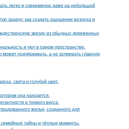
учать легко и современно даже на небольшой
ую задачу: как создать ощущение воздуха и
ождественскую звезду из обычных деревянных
ональность и уют в одном пространстве.
р может подчёркивать, а не затмевать главную
уха, света и голубой цвет.
котором она находится.
гантности и тонкого вкуса.
продуманного жилья, созданного для
ие семейные тайны и тёплые моменты.