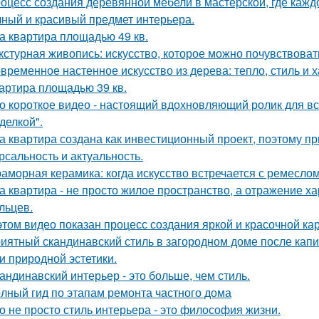
оцесс создания деревянной мебели в мастерской, где кажд
чный и красивый предмет интерьера.
а квартира площадью 49 кв.
кстурная живопись: искусство, которое можно почувствоват
временное настенное искусство из дерева: тепло, стиль и х
артира площадью 39 кв.
о короткое видео - настоящий вдохновляющий ролик для вс
делкой".
а квартира создана как инвестиционный проект, поэтому п
рсальность и актуальность.
аморная керамика: когда искусство встречается с ремеслом
а квартира - не просто жилое пространство, а отражение х
льцев.
этом видео показан процесс создания яркой и красочной кар
иятный скандинавский стиль в загородном доме после капит
 и природной эстетики.
андинавский интерьер - это больше, чем стиль.
лный гид по этапам ремонта частного дома
о не просто стиль интерьера - это философия жизни.