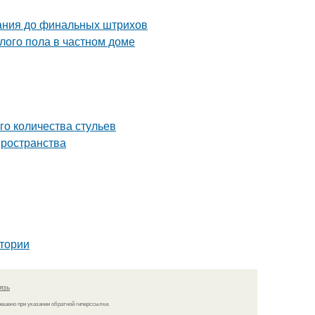
вания до финальных штрихов
лого пола в частном доме
го количества стульев
пространства
тории
язь
решено при указании обратной гиперссылки.