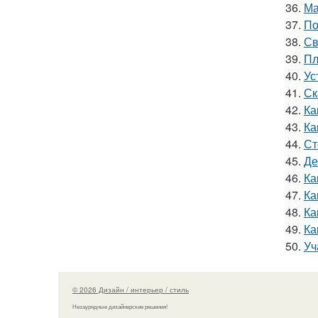
36.
Ма
37.
По
38.
Св
39.
Пл
40.
Ус
41.
Ск
42.
Ка
43.
Ка
44.
Ст
45.
Де
46.
Ка
47.
Ка
48.
Ка
49.
Ка
50.
Уч
© 2026 Дизайн / интерьер / стиль
Незаурядные дизайнерские решения!