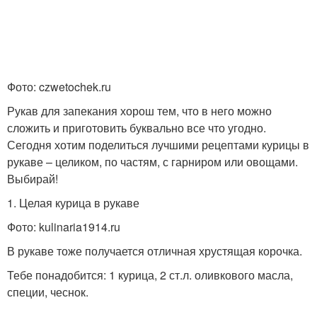
Крутые рецепты
Корочка с фото
Фото: czwetochek.ru
Рукав для запекания хорош тем, что в него можно
сложить и приготовить буквально все что угодно.
Необычные рецепты
Классические рецепты
Сегодня хотим поделиться лучшими рецептами курицы в
рукаве – целиком, по частям, с гарниром или овощами.
Выбирай!
Рецепты с золотистой
1. Целая курица в рукаве
корочкой
Фото: kulinaria1914.ru
В рукаве тоже получается отличная хрустящая корочка.
Тебе понадобится: 1 курица, 2 ст.л. оливкового масла,
специи, чеснок.