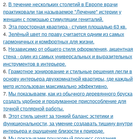
2.
В течение нескольких столетий в Европе врачи
практиковали так называемое "Лечение" истерии у
женщин с помощью стимуляции гениталий.
3.
Эта просторная квартира - студия площадью 63 кв.
4.
Зелёный цвет по праву считается одним из самых
гармоничных и комфортных для жизни.
5.
Независимо от общего стиля оформления, акцентная
стена - один из самых универсальных и выразительных
инструментов в интерьере.
6.
Грамотное зонирование и стильные решения легли в
основу интерьера двухкомнатной квартиры, где каждый
метр использован максимально эффективно.
7.
Мы показываем, как из обычного деревянного бруска
создать удобное и продуманное приспособление для
точной столярной работы.
8.
Этот стиль ценят за тонкий баланс эстетики и
функциональности, за умение создавать тишину внутри
интерьера и ощущение близости к природе.
9.
Мы показываем пошаговый процесс создания