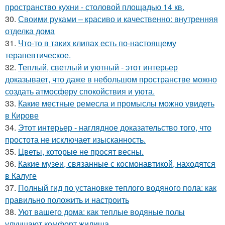
пространство кухни - столовой площадью 14 кв.
30.
Своими руками – красиво и качественно: внутренняя
отделка дома
31.
Что-то в таких клипах есть по-настоящему
терапевтическое.
32.
Теплый, светлый и уютный - этот интерьер
доказывает, что даже в небольшом пространстве можно
создать атмосферу спокойствия и уюта.
33.
Какие местные ремесла и промыслы можно увидеть
в Кирове
34.
Этот интерьер - наглядное доказательство того, что
простота не исключает изысканность.
35.
Цветы, которые не просят весны.
36.
Какие музеи, связанные с космонавтикой, находятся
в Калуге
37.
Полный гид по установке теплого водяного пола: как
правильно положить и настроить
38.
Уют вашего дома: как теплые водяные полы
улучшают комфорт жилища