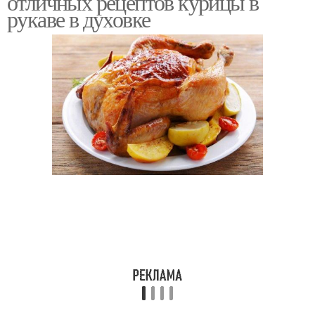
отличных рецептов курицы в
рукаве в духовке
Классический рецепт
Свежие рецепты
Рецепты с пошаговым
Минуты по пошаговому
фото
рецепту
Рецепты в домашних
Пошаговые рецепты
условиях
Отличные рецепты
Простые рецепты