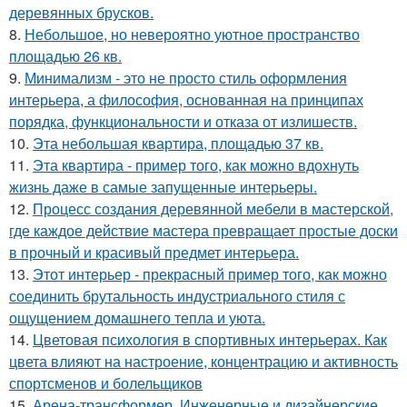
деревянных брусков.
8.
Небольшое, но невероятно уютное пространство
площадью 26 кв.
9.
Минимализм - это не просто стиль оформления
интерьера, а философия, основанная на принципах
порядка, функциональности и отказа от излишеств.
10.
Эта небольшая квартира, площадью 37 кв.
11.
Эта квартира - пример того, как можно вдохнуть
жизнь даже в самые запущенные интерьеры.
12.
Процесс создания деревянной мебели в мастерской,
где каждое действие мастера превращает простые доски
в прочный и красивый предмет интерьера.
13.
Этот интерьер - прекрасный пример того, как можно
соединить брутальность индустриального стиля с
ощущением домашнего тепла и уюта.
14.
Цветовая психология в спортивных интерьерах. Как
цвета влияют на настроение, концентрацию и активность
спортсменов и болельщиков
15.
Арена-трансформер. Инженерные и дизайнерские