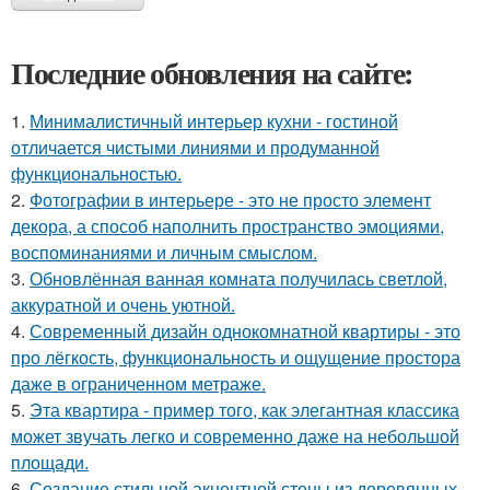
Последние обновления на сайте:
1.
Минималистичный интерьер кухни - гостиной
отличается чистыми линиями и продуманной
функциональностью.
2.
Фотографии в интерьере - это не просто элемент
декора, а способ наполнить пространство эмоциями,
воспоминаниями и личным смыслом.
3.
Обновлённая ванная комната получилась светлой,
аккуратной и очень уютной.
4.
Современный дизайн однокомнатной квартиры - это
про лёгкость, функциональность и ощущение простора
даже в ограниченном метраже.
5.
Эта квартира - пример того, как элегантная классика
может звучать легко и современно даже на небольшой
площади.
6.
Создание стильной акцентной стены из деревянных