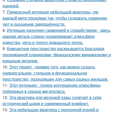
панелей.
7.
Прекрасный интерьер небольшой квартиры, где
каждый метр продуман так, чтобы создавать гармонию,
уют и ощущение завершённости.
8.
Интерьер наполнен гармонией и спокойствием - здесь
каждая деталь словно поддерживает атмосферу
единства, уюта и тихого домашнего тепла.
9.
Компактное пространство раскрывается благодаря
продуманной планировке, французскому минимализму и
изящным деталям.
10.
Этот проект - пример того, как можно создать
универсальное, стильное и функциональное
пространство, подходящее для самых разных жильцов.
11.
Этот интерьер - тонкое воплощение атмосферы
побережья в сердце мегаполиса.
12.
Эта квартира для молодой пары сочетает в себе
исторический шарм и современный комфорт.
13.
Эта небольшая квартира с проходной кухней и