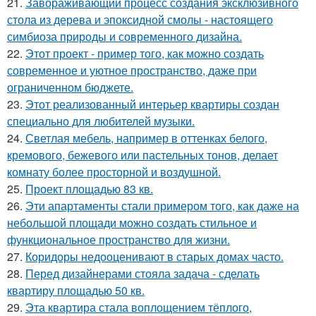
21.
Завораживающий процесс создания эксклюзивного
стола из дерева и эпоксидной смолы - настоящего
симбиоза природы и современного дизайна.
22.
Этот проект - пример того, как можно создать
современное и уютное пространство, даже при
ограниченном бюджете.
23.
Этот реализованный интерьер квартиры создан
специально для любителей музыки.
24.
Светлая мебель, например в оттенках белого,
кремового, бежевого или пастельных тонов, делает
комнату более просторной и воздушной.
25.
Проект площадью 83 кв.
26.
Эти апартаменты стали примером того, как даже на
небольшой площади можно создать стильное и
функциональное пространство для жизни.
27.
Коридоры недооценивают в старых домах часто.
28.
Перед дизайнерами стояла задача - сделать
квартиру площадью 50 кв.
29.
Эта квартира стала воплощением тёплого,