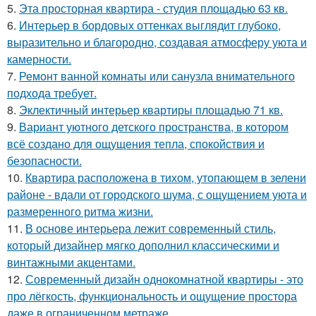
5.
Эта просторная квартира - студия площадью 63 кв.
6.
Интерьер в бордовых оттенках выглядит глубоко,
выразительно и благородно, создавая атмосферу уюта и
камерности.
7.
Ремонт ванной комнаты или санузла внимательного
подхода требует.
8.
Эклектичный интерьер квартиры площадью 71 кв.
9.
Вариант уютного детского пространства, в котором
всё создано для ощущения тепла, спокойствия и
безопасности.
10.
Квартира расположена в тихом, утопающем в зелени
районе - вдали от городского шума, с ощущением уюта и
размеренного ритма жизни.
11.
В основе интерьера лежит современный стиль,
который дизайнер мягко дополнил классическими и
винтажными акцентами.
12.
Современный дизайн однокомнатной квартиры - это
про лёгкость, функциональность и ощущение простора
даже в ограниченном метраже.