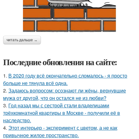
читать дальше →
Последние обновления на сайте:
1.
В 2020 году всё окончательно сломалось - я просто
больше не тянула всё одна.
2.
Задаюсь вопросом: осознают ли жёны, вернувшие
мужа от другой, что он остался не из любви?
3.
Год назад мы с сестрой стали владелицами
трёхкомнатной квартиры в Москве - получили её в
наследство.
4.
Этот интерьер - эксперимент с цветом, а не как
привычное жилое пространство.