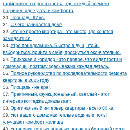
гармоничного пространства, где каждый элемент
подчинён идее уюта и комфорта.
30.
Площадь: 97 кв.
31.
С чего начинается дом?
32.
Это не просто квартира - это место, где хочется
замедлиться.
33.
Утро понедельника. Быстро в душ, чтобы
взбодриться, прийти в себя, проснуться окончательно.
34.
Прихожая и коридор - это первое, что видят гости и
домочадцы, поэтому здесь важна каждая деталь.
35.
Полное руководство по последовательности ремонта
квартиры в 2025 году
36.
Площадь - не враг.
37.
Практичный, функциональный, светлый - этот
интерьер коттеджа доказывает:
38.
Оригинальный интерьер квартиры - всего 30 кв.
39.
Уют вашего дома: как теплые водяные полы
улучшают комфорт жилища
40.
Установка теплых водяных полов на бетонный пол в