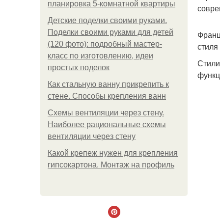
планировка 5-комнатной квартиры
совре
Детские поделки своими руками.
Поделки своими руками для детей
Франц
(120 фото): подробный мастер-
стиля
класс по изготовлению, идеи
Стили
простых поделок
функц
Как стальную ванну прикрепить к
стене. Способы крепления ванн
Схемы вентиляции через стену.
Наиболее рациональные схемы
вентиляции через стену
Какой крепеж нужен для крепления
гипсокартона. Монтаж на профиль