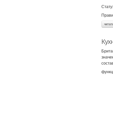
Стату
Прави
читат
Кухн
Брита
значе
соста
функц