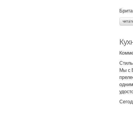
Брита
читат
Кухн
Комме
Стиль
Мы с 
преле
одним
удост
Сегод