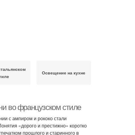
итальянском
Освещение на кухне
тиле
ни во французском стиле
нии с ампиром и рококо стали
онятия «дорого и престижно» коротко
тпечатком прошлого и старинного в