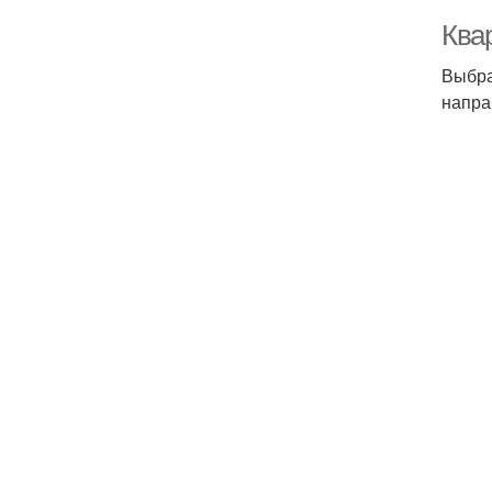
Ква
Выбра
напра