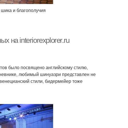
, шика и благополучия
 на interiorexplorer.ru
стов было посвящено английскому стилю,
дневнике, любимый шинуазри представлен не
 венецианский стили, бидермейер тоже