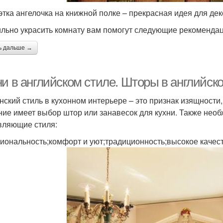
этка ангелочка на книжной полке – прекрасная идея для д
льно украсить комнату вам помогут следующие рекомендац
ь дальше →
и в английском стиле. Шторы в английско
нский стиль в кухонном интерьере – это признак изящности
ние имеет выбор штор или занавесок для кухни. Также необ
вляющие стиля:
иональность;комфорт и уют;традиционность;высокое качес