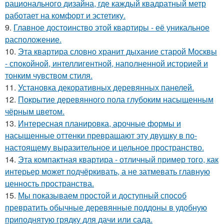
рационального дизайна, где каждый квадратный метр
работает на комфорт и эстетику.
9.
Главное достоинство этой квартиры - её уникальное
расположение.
10.
Эта квартира словно хранит дыхание старой Москвы
- спокойной, интеллигентной, наполненной историей и
тонким чувством стиля.
11.
Установка декоративных деревянных панелей.
12.
Покрытие деревянного пола глубоким насыщенным
чёрным цветом.
13.
Интересная планировка, арочные формы и
насыщенные оттенки превращают эту двушку в по-
настоящему выразительное и цельное пространство.
14.
Эта компактная квартира - отличный пример того, как
интерьер может подчёркивать, а не затмевать главную
ценность пространства.
15.
Мы показываем простой и доступный способ
превратить обычные деревянные поддоны в удобную
приподнятую грядку для дачи или сада.