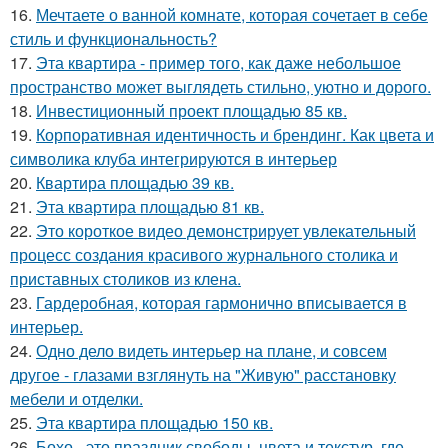
16.
Мечтаете о ванной комнате, которая сочетает в себе
стиль и функциональность?
17.
Эта квартира - пример того, как даже небольшое
пространство может выглядеть стильно, уютно и дорого.
18.
Инвестиционный проект площадью 85 кв.
19.
Корпоративная идентичность и брендинг. Как цвета и
символика клуба интегрируются в интерьер
20.
Квартира площадью 39 кв.
21.
Эта квартира площадью 81 кв.
22.
Это короткое видео демонстрирует увлекательный
процесс создания красивого журнального столика и
приставных столиков из клена.
23.
Гардеробная, которая гармонично вписывается в
интерьер.
24.
Одно дело видеть интерьер на плане, и совсем
другое - глазами взглянуть на "Живую" расстановку
мебели и отделки.
25.
Эта квартира площадью 150 кв.
26.
Бохо - это праздник свободы, цвета и текстур, где