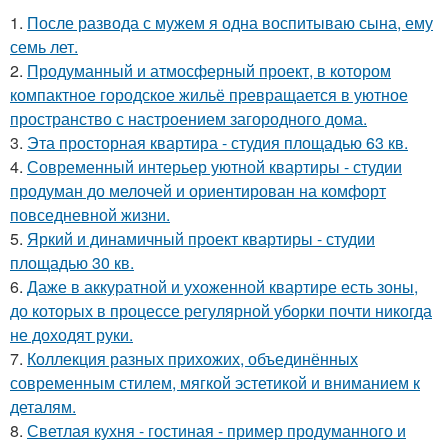
1.
После развода с мужем я одна воспитываю сына, ему
семь лет.
2.
Продуманный и атмосферный проект, в котором
компактное городское жильё превращается в уютное
пространство с настроением загородного дома.
3.
Эта просторная квартира - студия площадью 63 кв.
4.
Современный интерьер уютной квартиры - студии
продуман до мелочей и ориентирован на комфорт
повседневной жизни.
5.
Яркий и динамичный проект квартиры - студии
площадью 30 кв.
6.
Даже в аккуратной и ухоженной квартире есть зоны,
до которых в процессе регулярной уборки почти никогда
не доходят руки.
7.
Коллекция разных прихожих, объединённых
современным стилем, мягкой эстетикой и вниманием к
деталям.
8.
Светлая кухня - гостиная - пример продуманного и