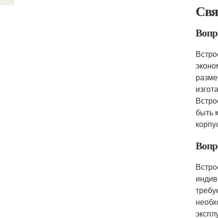
Свя
Вопр
Встро
эконо
разме
изгот
Встро
быть 
корпу
Вопр
Встро
индив
требу
необх
экспл