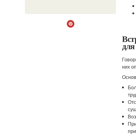
Вст
для
Говор
них о
Основ
Бол
тру
Отс
сущ
Воз
При
при