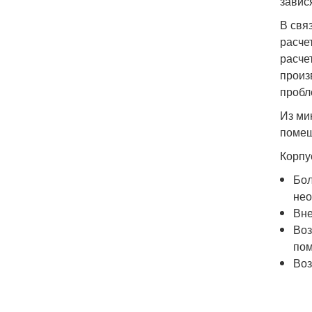
завис
В свя
расче
расче
произ
пробл
Из ми
помещ
Корпу
Бол
нео
Вне
Воз
по
Воз