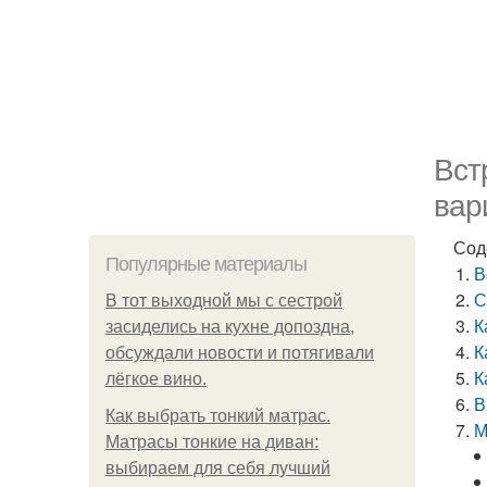
Вст
вар
Сод
Популярные материалы
В
С
В тот выходной мы с сестрой
К
засиделись на кухне допоздна,
К
обсуждали новости и потягивали
К
лёгкое вино.
В
Как выбрать тонкий матрас.
М
Матрасы тонкие на диван:
выбираем для себя лучший