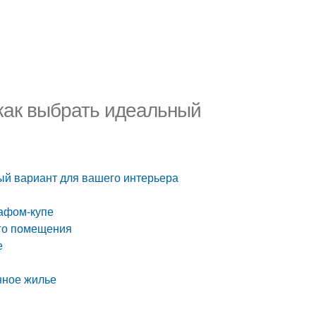
как выбрать идеальный
ый вариант для вашего интерьера
афом-купе
его помещения
е
нное жилье