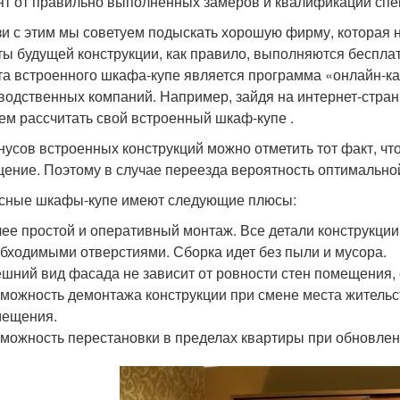
ят от правильно выполненных замеров и квалификации спе
зи с этим мы советуем подыскать хорошую фирму, которая 
ты будущей конструкции, как правило, выполняются беспл
та встроенного шкафа-купе является программа «онлайн-ка
водственных компаний. Например, зайдя на интернет-стра
ем рассчитать свой встроенный шкаф-купе .
нусов встроенных конструкций можно отметить тот факт, чт
ение. Поэтому в случае переезда вероятность оптимальной
сные шкафы-купе имеют следующие плюсы:
ее простой и оперативный монтаж. Все детали конструкци
бходимыми отверстиями. Сборка идет без пыли и мусора.
шний вид фасада не зависит от ровности стен помещения, е
можность демонтажа конструкции при смене места жительст
мещения.
можность перестановки в пределах квартиры при обновлен