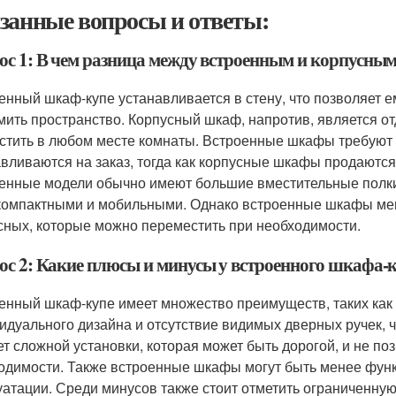
занные вопросы и ответы:
ос 1: В чем разница между встроенным и корпусны
енный шкаф-купе устанавливается в стену, что позволяет е
мить пространство. Корпусный шкаф, напротив, является 
стить в любом месте комнаты. Встроенные шкафы требуют 
авливаются на заказ, тогда как корпусные шкафы продаются
енные модели обычно имеют большие вместительные полки 
компактными и мобильными. Однако встроенные шкафы мене
сных, которые можно переместить при необходимости.
ос 2: Какие плюсы и минусы у встроенного шкафа-
енный шкаф-купе имеет множество преимуществ, таких как
идуального дизайна и отсутствие видимых дверных ручек, ч
ет сложной установки, которая может быть дорогой, и не по
одимости. Также встроенные шкафы могут быть менее функ
уатации. Среди минусов также стоит отметить ограниченну