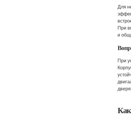
Для н
эффек
встро
При в
и общ
Вопр
При у
Корпу
устой
двига
дверя
Как