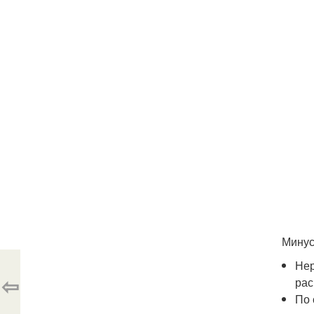
Минус
Нер
⇦
рас
По 