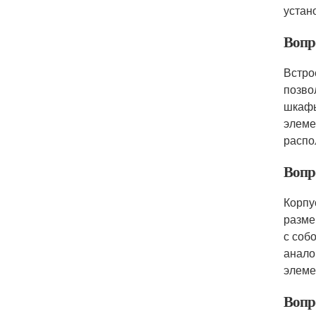
устан
Вопр
Встро
позво
шкафы
элеме
распо
Вопр
Корпу
разме
с соб
анало
элеме
Вопр