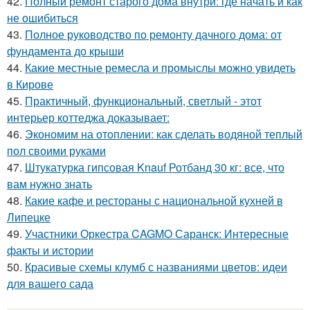
42.
Полный ремонт старого дома внутри: где начать и как
не ошибиться
43.
Полное руководство по ремонту дачного дома: от
фундамента до крыши
44.
Какие местные ремесла и промыслы можно увидеть
в Кирове
45.
Практичный, функциональный, светлый - этот
интерьер коттеджа доказывает:
46.
Экономим на отоплении: как сделать водяной теплый
пол своими руками
47.
Штукатурка гипсовая Knauf Ротбанд 30 кг: все, что
вам нужно знать
48.
Какие кафе и рестораны с национальной кухней в
Липецке
49.
Участники Оркестра CAGMO Саранск: Интересные
факты и истории
50.
Красивые схемы клумб с названиями цветов: идеи
для вашего сада