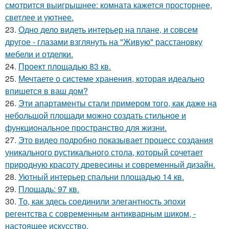
смотрится выигрышнее: комната кажется просторнее,
светлее и уютнее.
23.
Одно дело видеть интерьер на плане, и совсем
другое - глазами взглянуть на "Живую" расстановку
мебели и отделки.
24.
Проект площадью 83 кв.
25.
Мечтаете о системе хранения, которая идеально
впишется в ваш дом?
26.
Эти апартаменты стали примером того, как даже на
небольшой площади можно создать стильное и
функциональное пространство для жизни.
27.
Это видео подробно показывает процесс создания
уникального рустикального стола, который сочетает
природную красоту древесины и современный дизайн.
28.
Уютный интерьер спальни площадью 14 кв.
29.
Площадь: 97 кв.
30.
То, как здесь соединили элегантность эпохи
регентства с современным антикварным шиком, -
настоящее искусство.