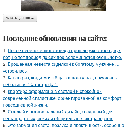
читать дальше →
Последние обновления на сайте:
1.
После перенесённого ковида прошло уже около двух
лет, но тот период до сих пор вспоминается очень чётко.
2.
Брошенная невеста сиделкой к богатому мужчине …
устроилась.
3.
Как-то раз, когда моя тёща гостила у нас, случилась
небольшая "Катастрофа".
4.
Квартира оформлена в светлой и спокойной
современной стилистике, ориентированной на комфорт
повседневной жизни.
5.
Смелый и эмоциональный дизайн, созданный для
нестандартных, ярких и общительных экстравертов.
6.
Это гармония света, воздуха и практичности, особенно