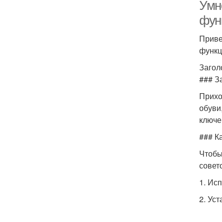
Умн
фун
Приве
функц
Загол
### З
Прихо
обуви
ключе
### К
Чтобы
совето
1. Ис
2. Ус