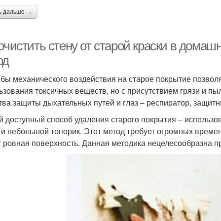
ь дальше →
 очистить стену от старой краски в дома
од
бы механического воздействия на старое покрытие позволя
ьзования токсичных веществ, но с присутствием грязи и пы
тва защиты дыхательных путей и глаз – респиратор, защитн
 доступный способ удаления старого покрытия – использов
 и небольшой топорик. Этот метод требует огромных времен
т ровная поверхность. Данная методика нецелесообразна п