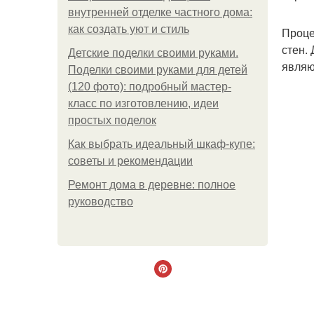
внутренней отделке частного дома:
как создать уют и стиль
Проце
стен.
Детские поделки своими руками.
являю
Поделки своими руками для детей
(120 фото): подробный мастер-
класс по изготовлению, идеи
простых поделок
Как выбрать идеальный шкаф-купе:
советы и рекомендации
Ремонт дома в деревне: полное
руководство