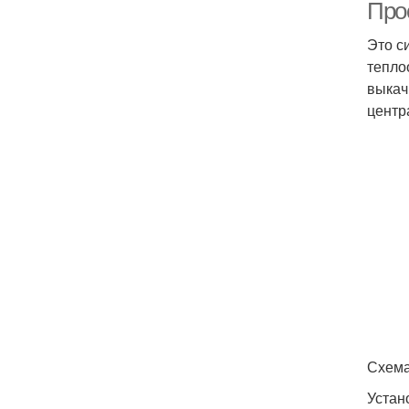
Про
Это с
тепло
выкач
центр
Схема
Устан