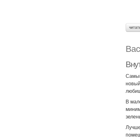
читат
Вас
Вну
Самый
новый
любиш
В мал
миним
зелен
Лучше
помещ