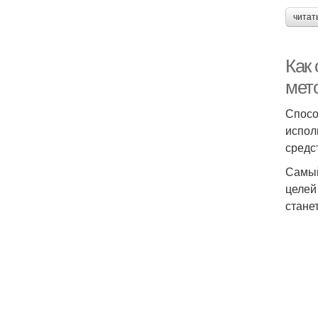
читат
Как
мет
Спосо
испол
средс
Самый
целей
стане