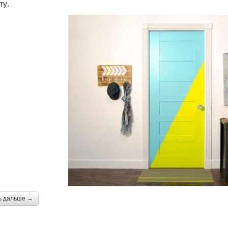
ту.
ь дальше →