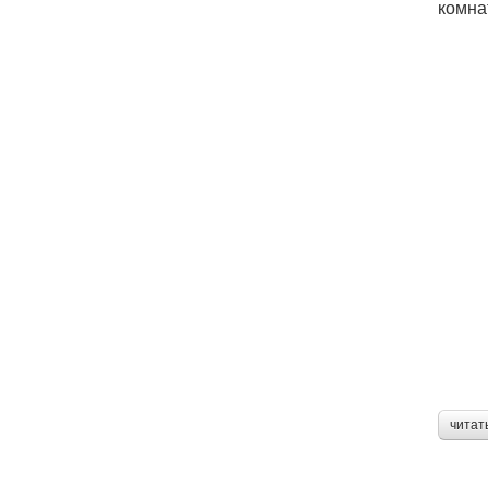
комна
читат