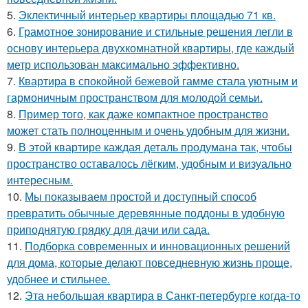
5.
Эклектичный интерьер квартиры площадью 71 кв.
6.
Грамотное зонирование и стильные решения легли в
основу интерьера двухкомнатной квартиры, где каждый
метр использован максимально эффективно.
7.
Квартира в спокойной бежевой гамме стала уютным и
гармоничным пространством для молодой семьи.
8.
Пример того, как даже компактное пространство
может стать полноценным и очень удобным для жизни.
9.
В этой квартире каждая деталь продумана так, чтобы
пространство оставалось лёгким, удобным и визуально
интересным.
10.
Мы показываем простой и доступный способ
превратить обычные деревянные поддоны в удобную
приподнятую грядку для дачи или сада.
11.
Подборка современных и инновационных решений
для дома, которые делают повседневную жизнь проще,
удобнее и стильнее.
12.
Эта небольшая квартира в Санкт-петербурге когда-то