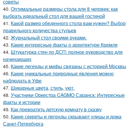
советы
40.
Оптимальные размеры стола для 8 человек: как
выбрать идеальный стол для вашей гостиной
41.
Какой размер обеденного стола вам нужен? Выбор
правильного количества стульев
42.
Журнальный стол своими руками.
43.
Какие интересные факты о архитектуре Кремля
44.
Штукатурка стен по ДСП: полное руководство для
начинающих
45.
Какие легенды и мифы связаны с историей Москвы
46.
Какие уникальные природные явления можно
наблюдать в Уфе
47.
Шикарные цвета, стиль, уют.
48.
Участники Оркестра CAGMO Саранск: Интересные
факты и истории
49.
Как превратить детскую комнату в сказку
50.
Какие секреты и легенды скрывают улицы и дома
Санкт-Петербурга