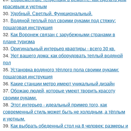
красивым и уютным
30.
Удобный. Светлый. Функциональный.
31.
Водяной теплый пол своими руками под стяжку:
пошаговая инструкция
32.
Как Воронеж связан с зарубежными странами в
плане туризма
33.
Оригинальный интерьер квартиры - всего 30 кв.
34.
Уют вашего дома: как оборудовать теплый водяной
пол
35.
Установка водяного тёплого пола своими руками:
пошаговая инструкция
36.
Какие станции метро имеют уникальный дизайн
37.
Обожаю людей, которые умеют творить красоту
своими руками.
38.
Этот интерьер - идеальный пример того, как
современный стиль может быть не холодным, а тёплым
и уютным.
39.
Как выбрать обеденный стол на 8 человек: размеры и