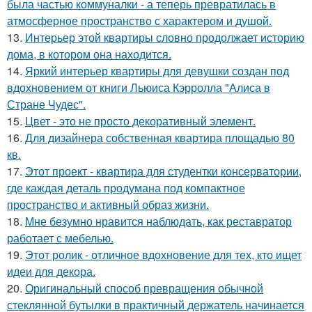
была частью коммуналки - а теперь превратилась в
атмосферное пространство с характером и душой.
13.
Интерьер этой квартиры словно продолжает историю
дома, в котором она находится.
14.
Яркий интерьер квартиры для девушки создан под
вдохновением от книги Льюиса Кэрролла "Алиса в
Стране Чудес".
15.
Цвет - это не просто декоративный элемент.
16.
Для дизайнера собственная квартира площадью 80
кв.
17.
Этот проект - квартира для студентки консерватории,
где каждая деталь продумана под компактное
пространство и активный образ жизни.
18.
Мне безумно нравится наблюдать, как реставратор
работает с мебелью.
19.
Этот ролик - отличное вдохновение для тех, кто ищет
идеи для декора.
20.
Оригинальный способ превращения обычной
стеклянной бутылки в практичный держатель начинается