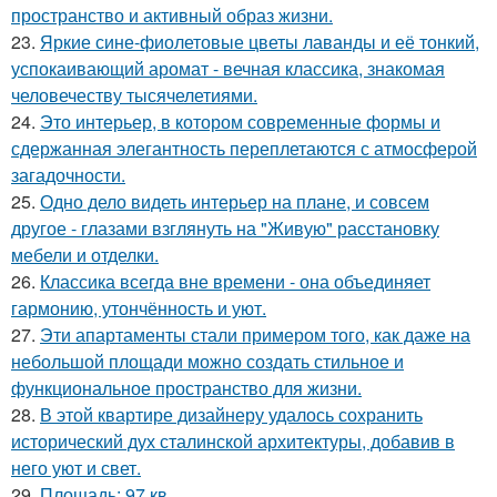
пространство и активный образ жизни.
23.
Яркие сине-фиолетовые цветы лаванды и её тонкий,
успокаивающий аромат - вечная классика, знакомая
человечеству тысячелетиями.
24.
Это интерьер, в котором современные формы и
сдержанная элегантность переплетаются с атмосферой
загадочности.
25.
Одно дело видеть интерьер на плане, и совсем
другое - глазами взглянуть на "Живую" расстановку
мебели и отделки.
26.
Классика всегда вне времени - она объединяет
гармонию, утончённость и уют.
27.
Эти апартаменты стали примером того, как даже на
небольшой площади можно создать стильное и
функциональное пространство для жизни.
28.
В этой квартире дизайнеру удалось сохранить
исторический дух сталинской архитектуры, добавив в
него уют и свет.
29.
Площадь: 97 кв.