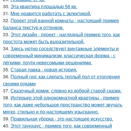
30.
Эта квартира площадью 56 кв.
31.
Мне нравится работать с эклектикой.
32.
Проект этой ванной комнаты - настоящий пример
баланса текстур и оттенков.
33.
Этот дизайн - проект - наглядный пример того, как
простота может быть выразительной.
34.
Здесь уютно соседствуют винтажные элементы и
современный минимализм, классическая форма - с
лёгкими, почти невесомыми решениями.
35.
Старая лавка - новая история.
36.
Полный гид: как сделать теплый пол от отопления
своими руками
37.
Сказочный домик, словно из доброй старой сказки.
38.
Интерьер этой однокомнатной квартиры - пример
того, как даже небольшое пространство может звучать
мягко, стильно и по-настоящему изысканно.
39.
Правильная уборка - это настоящее искусство.
40.
Этот таунхаус - пример того, как современный