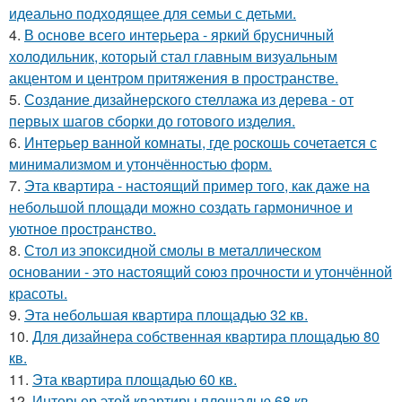
идеально подходящее для семьи с детьми.
4.
В основе всего интерьера - яркий брусничный
холодильник, который стал главным визуальным
акцентом и центром притяжения в пространстве.
5.
Создание дизайнерского стеллажа из дерева - от
первых шагов сборки до готового изделия.
6.
Интерьер ванной комнаты, где роскошь сочетается с
минимализмом и утончённостью форм.
7.
Эта квартира - настоящий пример того, как даже на
небольшой площади можно создать гармоничное и
уютное пространство.
8.
Стол из эпоксидной смолы в металлическом
основании - это настоящий союз прочности и утончённой
красоты.
9.
Эта небольшая квартира площадью 32 кв.
10.
Для дизайнера собственная квартира площадью 80
кв.
11.
Эта квартира площадью 60 кв.
12.
Интерьер этой квартиры площадью 68 кв.