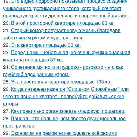
19.
Это видео подробно показывает процесс создания
уникального рустикального стола, который сочетает
природную красоту древесины и современный дизайн.
20.
В этой просторной квартире площадью 83 кв.
21.
Старый комод получает новую жизнь благодаря
заботливым рукам и чувству стиля.
22.
Эта квартира площадью 33 кв.
23.
Перед нами - небольшая, но очень функциональная
квартира площадью 37 кв.
24.
Сочетание мятного и пудрово - розового - это как
глубокий вдох ранним утром.
25.
Эта просторная квартира площадью 133 кв.
26.
Когда интерьер кажется "Слишком Спокойным" или
чего-то явно не хватает - попробуйте добавить яркие
шторы.
27.
Как правильно организовать кладовую: пошагово.
28.
Ванная - это больше, чем просто функциональное
пространство.
29.
Экономим на ремонте: как сделать всё своими