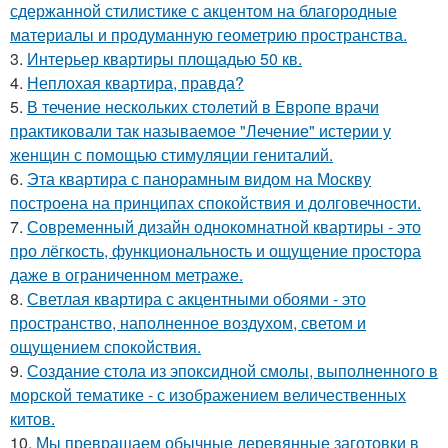
сдержанной стилистике с акцентом на благородные
материалы и продуманную геометрию пространства.
3.
Интерьер квартиры площадью 50 кв.
4.
Неплохая квартира, правда?
5.
В течение нескольких столетий в Европе врачи
практиковали так называемое "Лечение" истерии у
женщин с помощью стимуляции гениталий.
6.
Эта квартира с панорамным видом на Москву
построена на принципах спокойствия и долговечности.
7.
Современный дизайн однокомнатной квартиры - это
про лёгкость, функциональность и ощущение простора
даже в ограниченном метраже.
8.
Светлая квартира с акцентными обоями - это
пространство, наполненное воздухом, светом и
ощущением спокойствия.
9.
Создание стола из эпоксидной смолы, выполненного в
морской тематике - с изображением величественных
китов.
10.
Мы превращаем обычные деревянные заготовки в