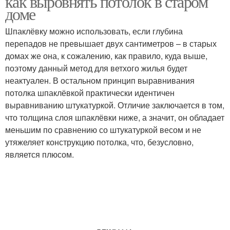
как выровнять потолок в старом
доме
Шпаклёвку можно использовать, если глубина
перепадов не превышает двух сантиметров – в старых
Деревянный потолок
Потолок для покупки
домах же она, к сожалению, как правило, куда выше,
поэтому данный метод для ветхого жилья будет
неактуален. В остальном принцип выравнивания
потолка шпаклёвкой практически идентичен
Потолок перед
Потолок за секунды
выравниванию штукатуркой. Отличие заключается в том,
установкой
что толщина слоя шпаклёвки ниже, а значит, он обладает
меньшим по сравнению со штукатуркой весом и не
утяжеляет конструкцию потолка, что, безусловно,
Потолок в частном
является плюсом.
Потолок в доме
доме
Аварийный потолок
Потолок в летней кухне