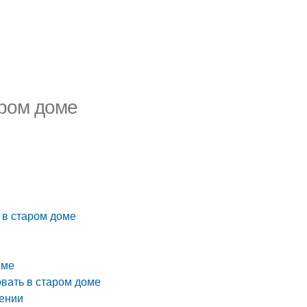
аром доме
 в старом доме
оме
вать в старом доме
лении