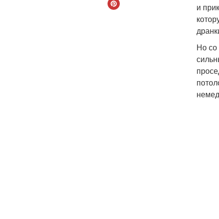
и при
котор
дранк
Но со
сильн
просе
потол
немед