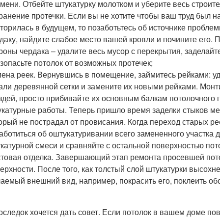
мени. Отбейте штукатурку молотком и уберите весь строит
ранение протечки. Если вы не хотите чтобы ваш труд был 
торилась в будущем, то позаботьтесь об источнике проблемы
даку, найдите слабое место вашей кровли и почините его. П
роны чердака – удалите весь мусор с перекрытия, заделай
зопасьте потолок от возможных протечек;
ена реек. Вернувшись в помещение, займитесь рейками: у
али деревянной сетки и замените их новыми рейками. Мон
здей, просто прибивайте их основным балкам потолочного 
катурные работы. Теперь пришло время заделки стыков ме
орый не пострадал от провисания. Когда переход старых ре
аботиться об оштукатуривании всего замененного участка д
катурной смеси и сравняйте с остальной поверхностью пот
товая отделка. Завершающий этап ремонта просевшей пото
ерхности. После того, как толстый слой штукатурки высохн
аемый внешний вид, например, покрасить его, поклеить обои
оследок хочется дать совет. Если потолок в вашем доме по