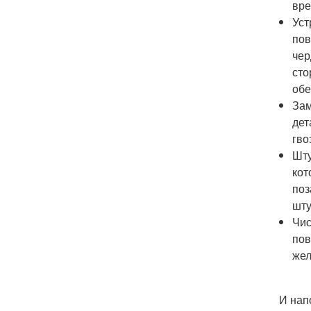
вре
Уст
пов
чер
сто
обе
Зам
дет
гво
Шту
кот
поз
шту
Чис
пов
жел
И нап