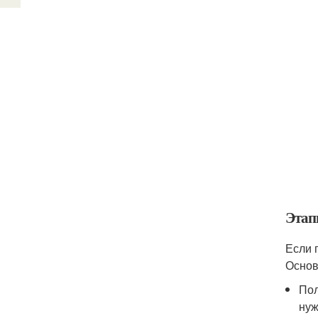
Этап
Если 
Основ
Пол
нуж