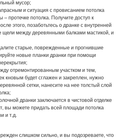
ельный мусор;
напрасным и ситуация с провисанием потолка
 – протечке потолка. Получите доступ к
осле этого, позаботьтесь о дранке с внутренней
те щели между деревянными балками мастикой, и
далите старые, поврежденные и прогнившие
тируйте новые планки дранки при помощи
перекрытия;
жду отремонтированным участком и тем,
ек кновым будет сглажен и закреплен, нужно
еревянной сетки, нанесите на нее толстый слой
олка;
лочной дранки заключается в чистовой отделке
ет, вы можете придать всей площади потолка
 и т.д.
врежден слишком сильно, и вы подозреваете, что