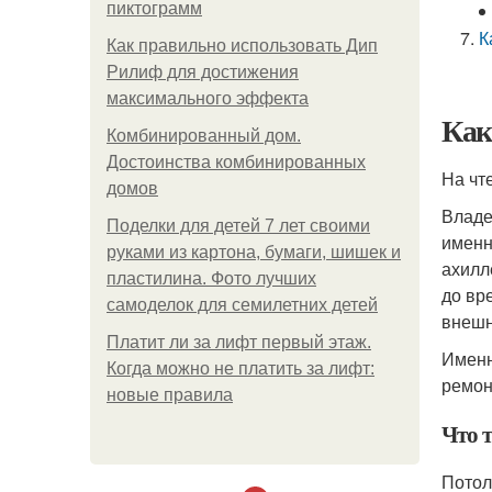
пиктограмм
К
Как правильно использовать Дип
Рилиф для достижения
максимального эффекта
Как
Комбинированный дом.
Достоинства комбинированных
На чт
домов
Владе
Поделки для детей 7 лет своими
именн
руками из картона, бумаги, шишек и
ахилл
пластилина. Фото лучших
до вр
самоделок для семилетних детей
внешн
Платит ли за лифт первый этаж.
Именн
Когда можно не платить за лифт:
ремон
новые правила
Что 
Потол