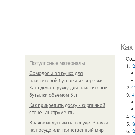
Как
Сод
Популярные материалы
К
Самодельная ручка для
пластиковой бутылки из верёвки.
С
Как сделать ручку для пластиковой
Ч
бутылки объемом 5 л
Как прикрепить доску к кирпичной
стене. Инструменты
К
Значок индукции на посуде. Значки
К
на посуде или таинственный мир
К