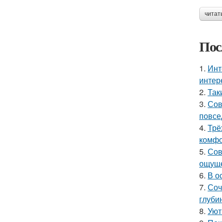
читат
Пос
1.
Инт
интер
2.
Так
3.
Сов
повсе
4.
Трё
комфо
5.
Сов
ощуще
6.
В о
7.
Соч
глуби
8.
Уют