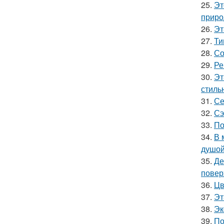
25.
Эт
приро
26.
Эт
27.
Ти
28.
Со
29.
Ре
30.
Эт
стильн
31.
Се
32.
Сэ
33.
По
34.
В 
душой
35.
Де
повер
36.
Цв
37.
Эт
38.
Эк
39.
По