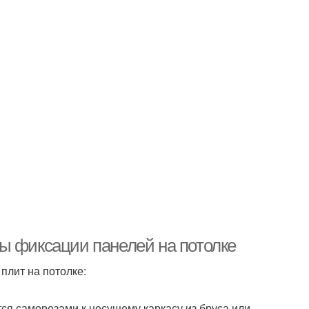
ы фиксации панелей на потолке
плит на потолке:
ся саморезами к несущему каркасу из бруса или