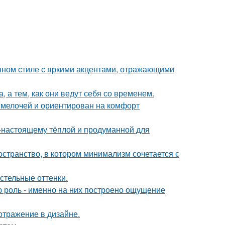
нном стиле с яркими акцентами, отражающими
, а тем, как они ведут себя со временем.
 мелочей и ориентирован на комфорт
о-настоящему тёплой и продуманной для
остранство, в котором минимализм сочетается с
стельные оттенки.
ю роль - именно на них построено ощущение
отражение в дизайне.