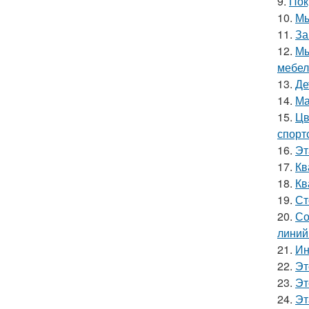
9.
Пок
10.
Мы
11.
За
12.
Мы
мебел
13.
Де
14.
Ма
15.
Цв
спорт
16.
Эт
17.
Кв
18.
Кв
19.
Ст
20.
Со
линий
21.
Ин
22.
Эт
23.
Эт
24.
Эт