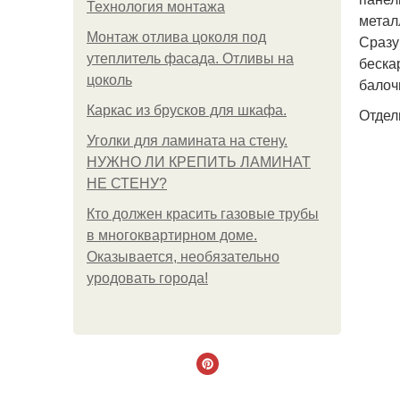
Технология монтажа
метал
Монтаж отлива цоколя под
Сразу
утеплитель фасада. Отливы на
беска
цоколь
балоч
Каркас из брусков для шкафа.
Отдел
Уголки для ламината на стену.
НУЖНО ЛИ КРЕПИТЬ ЛАМИНАТ
НЕ СТЕНУ?
Кто должен красить газовые трубы
в многоквартирном доме.
Оказывается, необязательно
уродовать города!