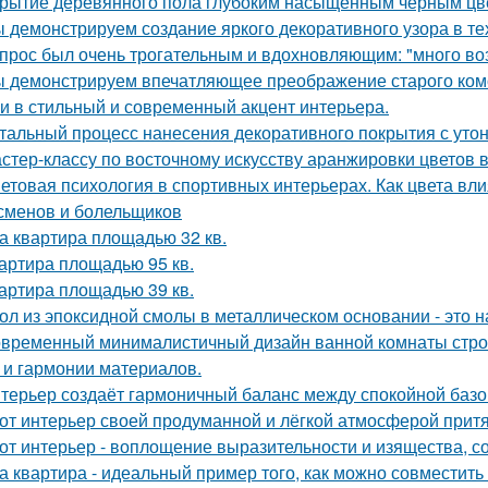
рытие деревянного пола глубоким насыщенным чёрным цв
 демонстрируем создание яркого декоративного узора в т
прос был очень трогательным и вдохновляющим: "много возд
 демонстрируем впечатляющее преображение старого комо
и в стильный и современный акцент интерьера.
тальный процесс нанесения декоративного покрытия с ут
стер-классу по восточному искусству аранжировки цветов в
етовая психология в спортивных интерьерах. Как цвета вли
сменов и болельщиков
а квартира площадью 32 кв.
артира площадью 95 кв.
артира площадью 39 кв.
ол из эпоксидной смолы в металлическом основании - это н
временный минималистичный дизайн ванной комнаты строи
 и гармонии материалов.
терьер создаёт гармоничный баланс между спокойной баз
от интерьер своей продуманной и лёгкой атмосферой притя
от интерьер - воплощение выразительности и изящества, с
а квартира - идеальный пример того, как можно совместит