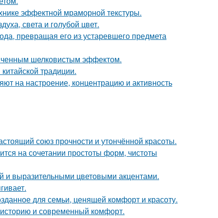
етом.
ехнике эффектной мраморной текстуры.
уха, света и голубой цвет.
да, превращая его из устаревшего предмета
онченным шелковистым эффектом.
 китайской традиции.
яют на настроение, концентрацию и активность
астоящий союз прочности и утончённой красоты.
тся на сочетании простоты форм, чистоты
ой и выразительными цветовыми акцентами.
гивает.
озданное для семьи, ценящей комфорт и красоту.
ь историю и современный комфорт.