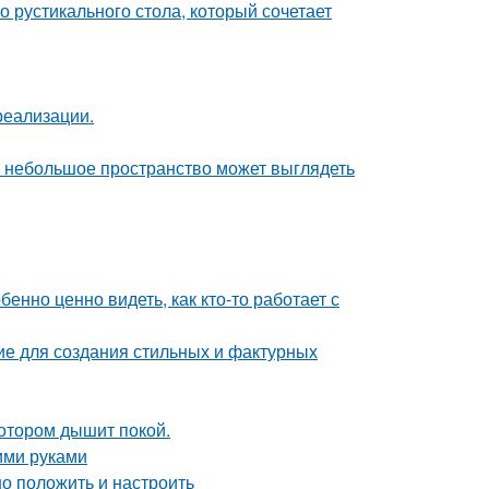
 рустикального стола, который сочетает
реализации.
же небольшое пространство может выглядеть
бенно ценно видеть, как кто-то работает с
ие для создания стильных и фактурных
котором дышит покой.
ими руками
но положить и настроить