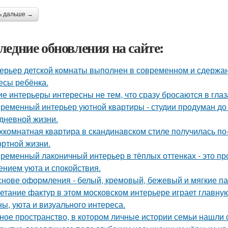
ь дальше →
ледние обновления на сайте:
ерьер детской комнаты выполнен в современном и сдержа
есы ребёнка.
ие интерьеры интересны не тем, что сразу бросаются в глаза
ременный интерьер уютной квартиры - студии продуман до
дневной жизни.
хкомнатная квартира в скандинавском стиле получилась п
ртной жизни.
ременный лаконичный интерьер в тёплых оттенках - это пр
нием уюта и спокойствия.
снове оформления - белый, кремовый, бежевый и мягкие па
етание фактур в этом московском интерьере играет главну
ны, уюта и визуального интереса.
ное пространство, в котором личные истории семьи нашли 