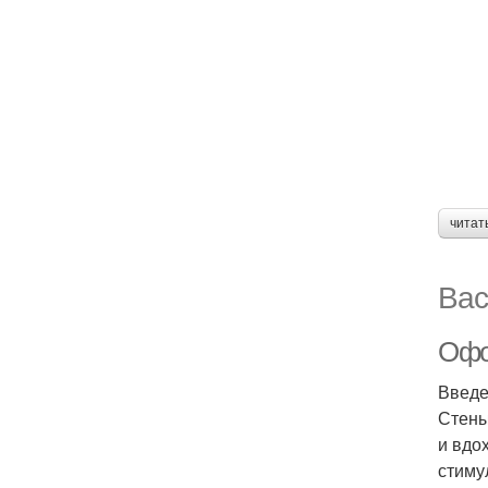
читат
Вас
Офо
Введ
Стены
и вдо
стиму