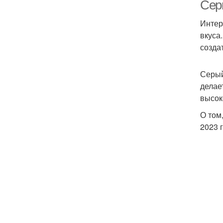
Сер
Интер
вкуса
созда
Серый
делае
высок
О том
2023 г