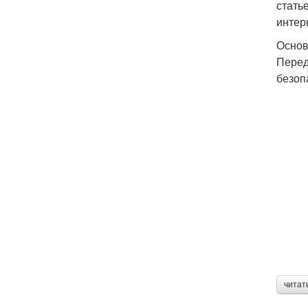
стать
интер
Основ
Перед
безоп
читат