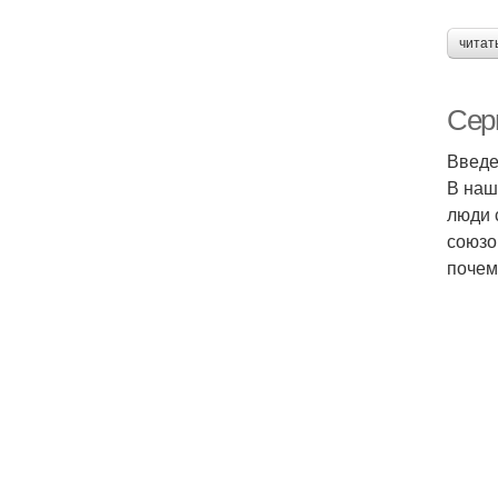
читат
Сер
Введ
В наш
люди 
союзо
почем