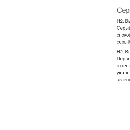
Сер
H2. В
Серый
споко
серый
H2. В
Первы
оттен
уютны
зелен