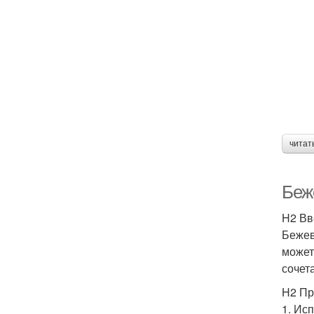
читат
Беже
H2 Вв
Бежев
может
сочет
H2 Пр
1. Ис