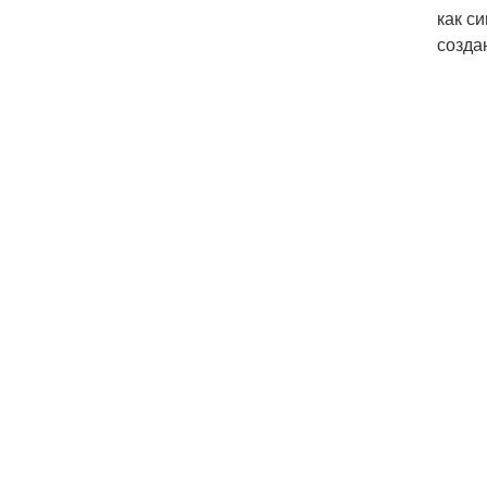
как с
созда