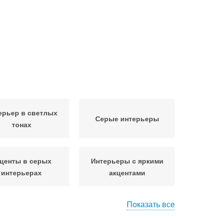
ерьер в светлых
Серые интерьеры
тонах
центы в серых
Интерьеры с яркими
интерьерах
акцентами
Показать все
еты для серых
Материалы для серых