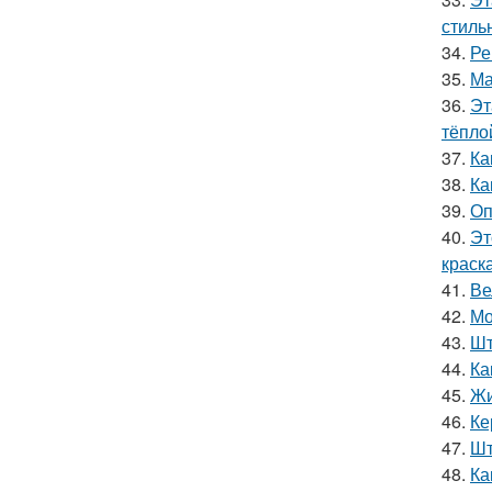
стильн
34.
Ре
35.
Ма
36.
Эт
тёпло
37.
Ка
38.
Ка
39.
Оп
40.
Эт
краск
41.
Ве
42.
Мо
43.
Шт
44.
Ка
45.
Жи
46.
Ке
47.
Шт
48.
Ка