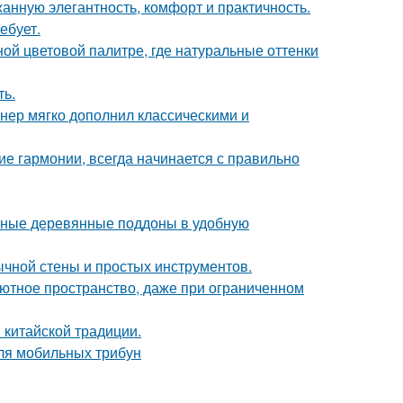
жанную элегантность, комфорт и практичность.
ебует.
ой цветовой палитре, где натуральные оттенки
ть.
нер мягко дополнил классическими и
е гармонии, всегда начинается с правильно
чные деревянные поддоны в удобную
ычной стены и простых инструментов.
 уютное пространство, даже при ограниченном
 китайской традиции.
ля мобильных трибун