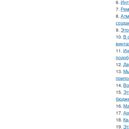
6.
Инт
7.
Рем
8.
Атм
созда
9.
Это
10.
В 
винта
11.
Ин
подоб
12.
Дв
13.
Мы
припо
14.
Во
15.
Эт
бюдже
16.
Ма
17.
Ар
18.
Кв
19.
Эт