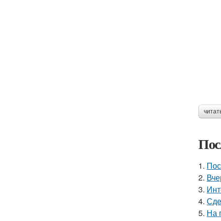
читат
Пос
1.
Пос
2.
Вче
3.
Инт
4.
Сде
5.
На 