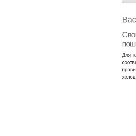
Вас
Сво
пош
Для т
соотв
прави
холод