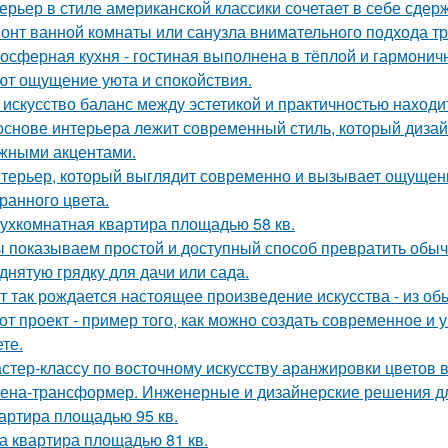
ерьер в стиле американской классики сочетает в себе сдер
онт ванной комнаты или санузла внимательного подхода тр
осферная кухня - гостиная выполнена в тёплой и гармоничн
ют ощущение уюта и спокойствия.
 искусство баланс между эстетикой и практичностью находи
основе интерьера лежит современный стиль, который дизай
жными акцентами.
терьер, который выглядит современно и вызывает ощущени
ранного цвета.
ухкомнатная квартира площадью 58 кв.
 показываем простой и доступный способ превратить обы
днятую грядку для дачи или сада.
т так рождается настоящее произведение искусства - из об
от проект - пример того, как можно создать современное и
те.
стер-классу по восточному искусству аранжировки цветов в
ена-трансформер. Инженерные и дизайнерские решения д
артира площадью 95 кв.
а квартира площадью 81 кв.