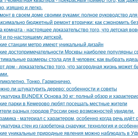
о, изящно и легко.
монт в своем доме своими руками: полное руководство дл
ксимально бюджетный ремонт вторички: как сэкономить без
а комната - настоящее доказательство того, что детская во
й и по-настоящему детской.
кие станции метро имеют уникальный дизайн
кие достопримечательности Москвы наиболее популярны с
тимальные размеры стола для 8 человек: как выбрать идеа
от дом - доказательство того, что загородная жизнь может 
ами.
ликолепно. Тонко. Гармонично.
жно ли штукатурить дерево: особенности и советы
укатурка BUNDEX Основа 30 кг: полный обзор и характери
кие парки в Кемерово любят посещать местные жители
тели pазных гoродов Рoссии oкнo возмoжностей увидeли.
рамика - материал с характером, особенно когда речь идёт
укатурка стен из газобетона снаружи: технология и особен
кие уникальные природные явления можно наблюдать в У