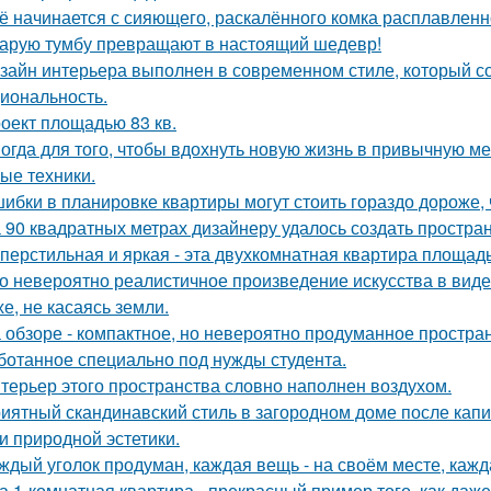
ё начинается с сияющего, раскалённого комка расплавленно
арую тумбу превращают в настоящий шедевр!
зайн интерьера выполнен в современном стиле, который соч
иональность.
оект площадью 83 кв.
огда для того, чтобы вдохнуть новую жизнь в привычную м
ые техники.
ибки в планировке квартиры могут стоить гораздо дороже, 
 90 квадратных метрах дизайнеру удалось создать простран
перстильная и яркая - эта двухкомнатная квартира площадь
о невероятно реалистичное произведение искусства в виде
хе, не касаясь земли.
 обзоре - компактное, но невероятно продуманное простран
ботанное специально под нужды студента.
терьер этого пространства словно наполнен воздухом.
иятный скандинавский стиль в загородном доме после капит
 и природной эстетики.
ждый уголок продуман, каждая вещь - на своём месте, кажд
а 1-комнатная квартира - прекрасный пример того, как да