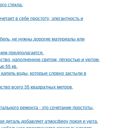
го стекла.
етает в себе простоту, элегантность и
ебель, не нужны дорогие материалы или
чем предполагается.
ство, наполненное светом, лёгкостью и уютом.
ю 55 кв.
 капель воды, которые словно застыли в
ство всего 35 квадратных метров,
ального ремонта - это сочетание простоты,
ая деталь добавляет атмосферу покоя и уюта.
же небольшое пространство может выглядеть