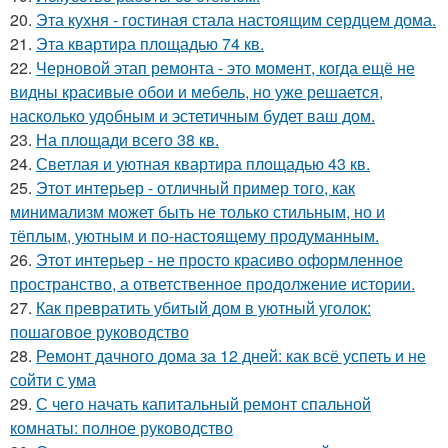
20.
Эта кухня - гостиная стала настоящим сердцем дома.
21.
Эта квартира площадью 74 кв.
22.
Черновой этап ремонта - это момент, когда ещё не
видны красивые обои и мебель, но уже решается,
насколько удобным и эстетичным будет ваш дом.
23.
На площади всего 38 кв.
24.
Светлая и уютная квартира площадью 43 кв.
25.
Этот интерьер - отличный пример того, как
минимализм может быть не только стильным, но и
тёплым, уютным и по-настоящему продуманным.
26.
Этот интерьер - не просто красиво оформленное
пространство, а ответственное продолжение истории.
27.
Как превратить убитый дом в уютный уголок:
пошаговое руководство
28.
Ремонт дачного дома за 12 дней: как всё успеть и не
сойти с ума
29.
С чего начать капитальный ремонт спальной
комнаты: полное руководство