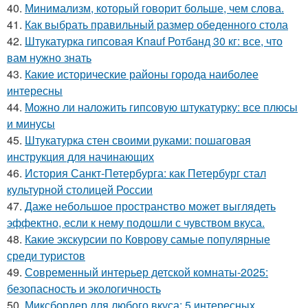
40.
Минимализм, который говорит больше, чем слова.
41.
Как выбрать правильный размер обеденного стола
42.
Штукатурка гипсовая Knauf Ротбанд 30 кг: все, что
вам нужно знать
43.
Какие исторические районы города наиболее
интересны
44.
Можно ли наложить гипсовую штукатурку: все плюсы
и минусы
45.
Штукатурка стен своими руками: пошаговая
инструкция для начинающих
46.
История Санкт-Петербурга: как Петербург стал
культурной столицей России
47.
Даже небольшое пространство может выглядеть
эффектно, если к нему подошли с чувством вкуса.
48.
Какие экскурсии по Коврову самые популярные
среди туристов
49.
Современный интерьер детской комнаты-2025:
безопасность и экологичность
50.
Миксбордер для любого вкуса: 5 интересных