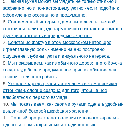
5.
Тёмная кухня может выглядеть не только стильно и
эффектно, но и по-настоящему уютно - если подойти к
оформлению осознанно и продуманно.
6.
Современный интерьер дома выполнен в светлой,
спокойной палитре, где гармонично сочетаются комфорт,
функциональность и природные акценты.
7.
Сочетание фактур в этом московском интерьере
играет главную роль - именно на них построено
ощущение глубины, уюта и визуального интереса.
8.
Мы показываем, как из обычного деревянного бруска
создать удобное и продуманное приспособление для
точной столярной работы.
9.
Уютная квартира, залитая тёплым светом и яркими
оттенками, словно создана для того, чтобы в неё
влюбляться с первого взгляда.
10.
Мы показываем, как своими руками сделать удобный
выдвижной боковой шкаф для хранения.
11.
Полный процесс изготовления гипсового карниза -
одного из самых красивых и традиционных