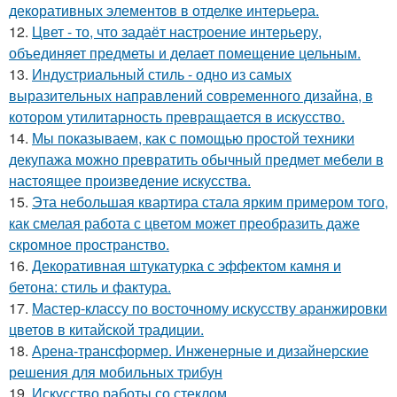
декоративных элементов в отделке интерьера.
12.
Цвет - то, что задаёт настроение интерьеру,
объединяет предметы и делает помещение цельным.
13.
Индустриальный стиль - одно из самых
выразительных направлений современного дизайна, в
котором утилитарность превращается в искусство.
14.
Мы показываем, как с помощью простой техники
декупажа можно превратить обычный предмет мебели в
настоящее произведение искусства.
15.
Эта небольшая квартира стала ярким примером того,
как смелая работа с цветом может преобразить даже
скромное пространство.
16.
Декоративная штукатурка с эффектом камня и
бетона: стиль и фактура.
17.
Мастер-классу по восточному искусству аранжировки
цветов в китайской традиции.
18.
Арена-трансформер. Инженерные и дизайнерские
решения для мобильных трибун
19.
Искусство работы со стеклом.