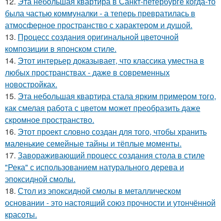
12.
Эта небольшая квартира в Санкт-петербурге когда-то
была частью коммуналки - а теперь превратилась в
атмосферное пространство с характером и душой.
13.
Процесс создания оригинальной цветочной
композиции в японском стиле.
14.
Этот интерьер доказывает, что классика уместна в
любых пространствах - даже в современных
новостройках.
15.
Эта небольшая квартира стала ярким примером того,
как смелая работа с цветом может преобразить даже
скромное пространство.
16.
Этот проект словно создан для того, чтобы хранить
маленькие семейные тайны и тёплые моменты.
17.
Завораживающий процесс создания стола в стиле
"Река" с использованием натурального дерева и
эпоксидной смолы.
18.
Стол из эпоксидной смолы в металлическом
основании - это настоящий союз прочности и утончённой
красоты.