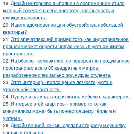
19.
Дизайн интерьера выполнен в современном стиле,
который сочетает в себе простоту, элегантность и
функциональность.
20.
Ищете вдохновение для обустройства небольшой
квартиры?
21.
Это впечатляющий пример того, как индустриальное
прошлое может обрести новую жизнь в уютном жилом
пространстве.
22.
На обзоре - компактное, но невероятно продуманное
пространство всего 35 квадратных метров,
разработанное специально под нужды студента.
23.
Этот интерьер - воплощение легкости, уюта и
утончённой элегантности.
24.
Пурпур и патина: вторая жизнь мебели с характером.
25.
Интерьер этой квартиры - пример того, как
минимализм может быть по-настоящему тёплым и
уютным.
26.
Дизайн ванной: как мы сделали стиралку и сушилку
частью интерьера.