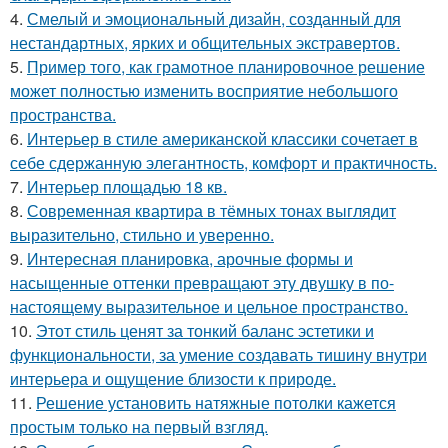
4.
Смелый и эмоциональный дизайн, созданный для
нестандартных, ярких и общительных экстравертов.
5.
Пример того, как грамотное планировочное решение
может полностью изменить восприятие небольшого
пространства.
6.
Интерьер в стиле американской классики сочетает в
себе сдержанную элегантность, комфорт и практичность.
7.
Интерьер площадью 18 кв.
8.
Современная квартира в тёмных тонах выглядит
выразительно, стильно и уверенно.
9.
Интересная планировка, арочные формы и
насыщенные оттенки превращают эту двушку в по-
настоящему выразительное и цельное пространство.
10.
Этот стиль ценят за тонкий баланс эстетики и
функциональности, за умение создавать тишину внутри
интерьера и ощущение близости к природе.
11.
Решение установить натяжные потолки кажется
простым только на первый взгляд.