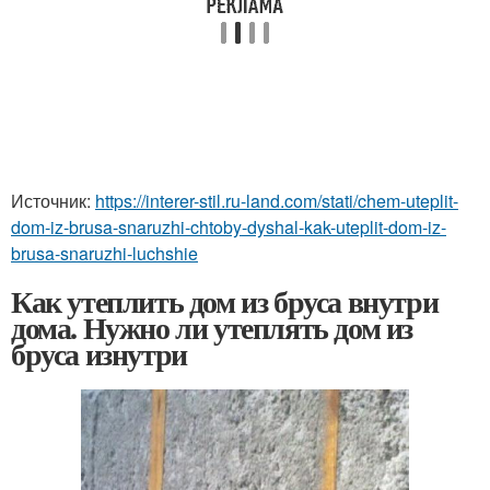
Источник:
https://interer-stil.ru-land.com/stati/chem-uteplit-
dom-iz-brusa-snaruzhi-chtoby-dyshal-kak-uteplit-dom-iz-
brusa-snaruzhi-luchshie
Как утеплить дом из бруса внутри
дома. Нужно ли утеплять дом из
бруса изнутри