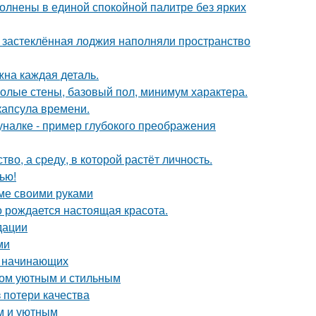
олнены в единой спокойной палитре без ярких
и застеклённая лоджия наполняли пространство
жна каждая деталь.
 голые стены, базовый пол, минимум характера.
капсула времени.
налке - пример глубокого преображения
о, а среду, в которой растёт личность.
ью!
оме своими руками
го рождается настоящая красота.
дации
ми
я начинающих
дом уютным и стильным
 потери качества
м и уютным