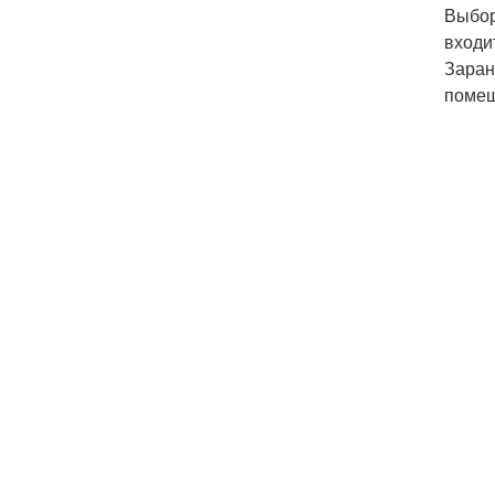
Выбор
входи
Заран
помещ