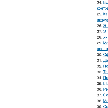
24.
Вс
контр
25.
Кв
возду
26.
Эт
27.
Эт
28.
Ун
29.
Мо
прост
30.
Оф
31.
Да
32.
По
33.
Тв
34.
По
35.
Ша
36.
Ре
37.
Со
38.
Ма
39.
Со