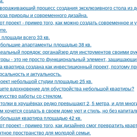
а.
вораживающий процесс создания эксклюзивного стола из д
оза природы и современного дизайна.
от проект - пример того, как можно создать современное и
те.
 площади всего 33 кв.
большие апартаменты площадью 38 кв.
еальный порядок: органайзер для инструментов своими ру
оры - это не просто функциональный элемент, защищающий
а квартира создана как инвестиционный проект, поэтому п
рсальность и актуальность.
оект небольшой студии площадью 25 кв.
ете вдохновение для обустройства небольшой квартиры?
кусство работы со стеклом.
толки в хрущёвках редко превышают 2, 5 метра, и для мног
м хочется создать в своем доме уют и стиль, но без капита
большая квартира площадью 42 кв.
от проект - пример того, как дизайнер смог превратить ква
нтное пространство для молодой семьи.