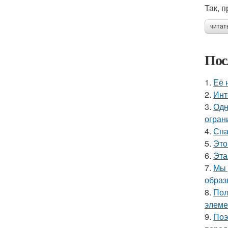
Так, 
читат
Пос
1.
Её 
2.
Инт
3.
Одн
огран
4.
Спа
5.
Это
6.
Эта
7.
Мы 
образ
8.
Пол
элеме
9.
Поэ