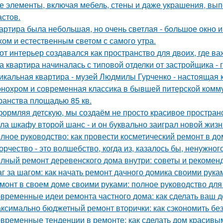
е элементы, включая мебель, стены и даже украшения, вып
астов.
артира была небольшая, но очень светлая - большое окно 
хом и естественным светом с самого утра.
от интерьер создавался как пространство для двоих, где ва
а квартира начиналась с типовой отделки от застройщика -
икальная квартира - музей Людмилы Гурченко - настоящая 
нохром и современная классика в бывшей питерской комму
ранства площадью 85 кв.
ормляя детскую, мы создаём не просто красивое пространств
ла шкафу второй шанс - и он буквально заиграл новой жизн
лное руководство: как провести косметический ремонт в д
орчество - это волшебство, когда из, казалось бы, ненужно
лный ремонт деревенского дома внутри: советы и рекомен
г за шагом: как начать ремонт дачного домика своими рука
монт в своем доме своими руками: полное руководство дл
временные идеи ремонта частного дома: как сделать ваш 
ксимально бюджетный ремонт вторички: как сэкономить без
временные тенденции в ремонте: как сделать дом красивы