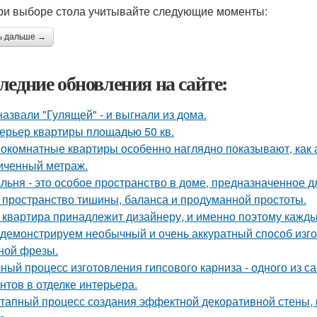
при выборе стола учитывайте следующие моменты:
ь дальше →
ледние обновления на сайте:
назвали "Гулящей" - и выгнали из дома.
ерьер квартиры площадью 50 кв.
окомнатные квартиры особенно наглядно показывают, как 
иченный метраж.
льня - это особое пространство в доме, предназначенное д
 пространство тишины, баланса и продуманной простоты.
 квартира принадлежит дизайнеру, и именно поэтому кажд
демонстрируем необычный и очень аккуратный способ изго
ной фрезы.
ный процесс изготовления гипсового карниза - одного из 
нтов в отделке интерьера.
тапный процесс создания эффектной декоративной стены, 