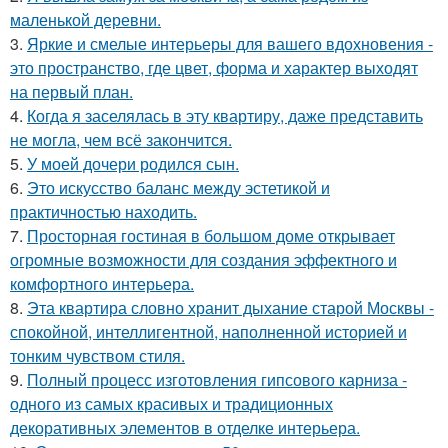
маленькой деревни.
3.
Яркие и смелые интерьеры для вашего вдохновения -
это пространство, где цвет, форма и характер выходят
на первый план.
4.
Когда я заселялась в эту квартиру, даже представить
не могла, чем всё закончится.
5.
У моей дочери родился сын.
6.
Это искусство баланс между эстетикой и
практичностью находить.
7.
Просторная гостиная в большом доме открывает
огромные возможности для создания эффектного и
комфортного интерьера.
8.
Эта квартира словно хранит дыхание старой Москвы -
спокойной, интеллигентной, наполненной историей и
тонким чувством стиля.
9.
Полный процесс изготовления гипсового карниза -
одного из самых красивых и традиционных
декоративных элементов в отделке интерьера.