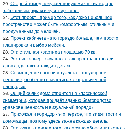
20.
Старый комод получает новую жизнь благодаря
заботливым рукам и чувству стиля.
21.
Этот проект - пример того, как даже небольшое
пространство может быть комфортным, стильным и
продуманным до мелочей.
22.
Проект кабинета - это гораздо больше, чем просто
планировка и выбор мебели.
23.
Эта стильная квартира площадью 70 кв.
24.
Этот интерьер создавался как пространство для
двоих, где важна каждая деталь.
25.
Совмещение ванной и туалета - популярное
решение, особенно в квартирах с ограниченной
площадью.
26.
Общий облик дома строится на классической
симметрии, которая придаёт зданию благородство,
уравновешенность и визуальный порядок.
27.
Прихожая и коридор - это первое, что видят гости и
домочадцы, поэтому здесь важна каждая деталь.
28.
Эта кухня - пример того, как можно объединить стиль,