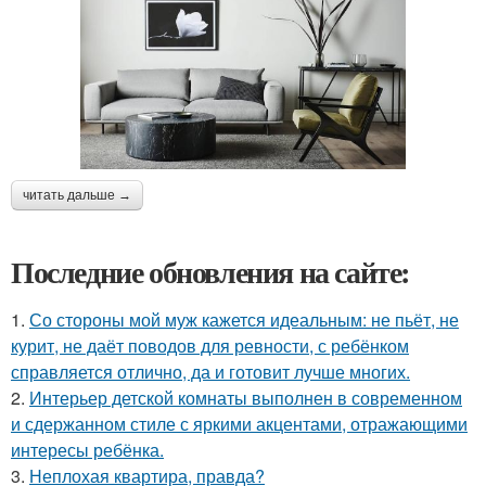
читать дальше →
Последние обновления на сайте:
1.
Со стороны мой муж кажется идеальным: не пьёт, не
курит, не даёт поводов для ревности, с ребёнком
справляется отлично, да и готовит лучше многих.
2.
Интерьер детской комнаты выполнен в современном
и сдержанном стиле с яркими акцентами, отражающими
интересы ребёнка.
3.
Неплохая квартира, правда?