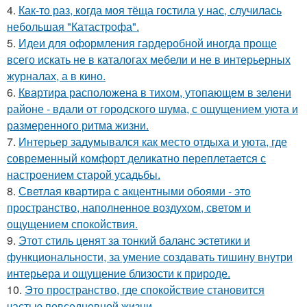
4.
Как-то раз, когда моя тёща гостила у нас, случилась
небольшая "Катастрофа".
5.
Идеи для оформления гардеробной иногда проще
всего искать не в каталогах мебели и не в интерьерных
журналах, а в кино.
6.
Квартира расположена в тихом, утопающем в зелени
районе - вдали от городского шума, с ощущением уюта и
размеренного ритма жизни.
7.
Интерьер задумывался как место отдыха и уюта, где
современный комфорт деликатно переплетается с
настроением старой усадьбы.
8.
Светлая квартира с акцентными обоями - это
пространство, наполненное воздухом, светом и
ощущением спокойствия.
9.
Этот стиль ценят за тонкий баланс эстетики и
функциональности, за умение создавать тишину внутри
интерьера и ощущение близости к природе.
10.
Это пространство, где спокойствие становится
частью повседневной жизни.