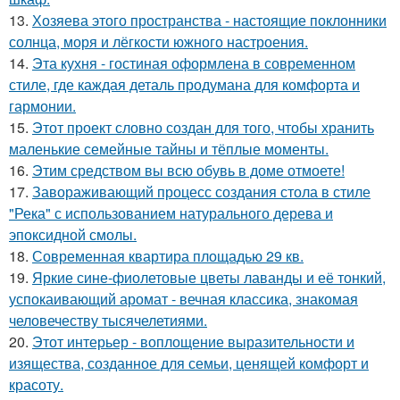
13.
Хозяева этого пространства - настоящие поклонники
солнца, моря и лёгкости южного настроения.
14.
Эта кухня - гостиная оформлена в современном
стиле, где каждая деталь продумана для комфорта и
гармонии.
15.
Этот проект словно создан для того, чтобы хранить
маленькие семейные тайны и тёплые моменты.
16.
Этим средством вы всю обувь в доме отмоете!
17.
Завораживающий процесс создания стола в стиле
"Река" с использованием натурального дерева и
эпоксидной смолы.
18.
Современная квартира площадью 29 кв.
19.
Яркие сине-фиолетовые цветы лаванды и её тонкий,
успокаивающий аромат - вечная классика, знакомая
человечеству тысячелетиями.
20.
Этот интерьер - воплощение выразительности и
изящества, созданное для семьи, ценящей комфорт и
красоту.