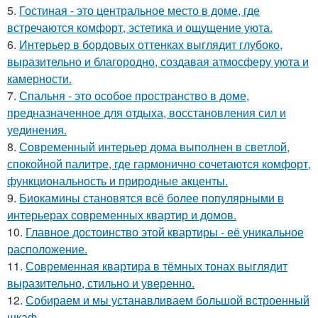
5.
Гостиная - это центральное место в доме, где
встречаются комфорт, эстетика и ощущение уюта.
6.
Интерьер в бордовых оттенках выглядит глубоко,
выразительно и благородно, создавая атмосферу уюта и
камерности.
7.
Спальня - это особое пространство в доме,
предназначенное для отдыха, восстановления сил и
уединения.
8.
Современный интерьер дома выполнен в светлой,
спокойной палитре, где гармонично сочетаются комфорт,
функциональность и природные акценты.
9.
Биокамины становятся всё более популярными в
интерьерах современных квартир и домов.
10.
Главное достоинство этой квартиры - её уникальное
расположение.
11.
Современная квартира в тёмных тонах выглядит
выразительно, стильно и уверенно.
12.
Собираем и мы устанавливаем большой встроенный
шкаф.