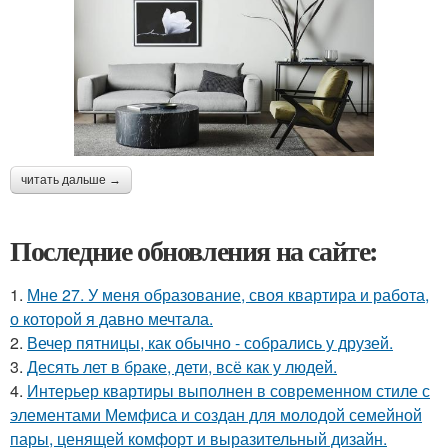
читать дальше →
Последние обновления на сайте:
1.
Мне 27. У меня образование, своя квартира и работа,
о которой я давно мечтала.
2.
Вечер пятницы, как обычно - собрались у друзей.
3.
Десять лет в браке, дети, всё как у людей.
4.
Интерьер квартиры выполнен в современном стиле с
элементами Мемфиса и создан для молодой семейной
пары, ценящей комфорт и выразительный дизайн.