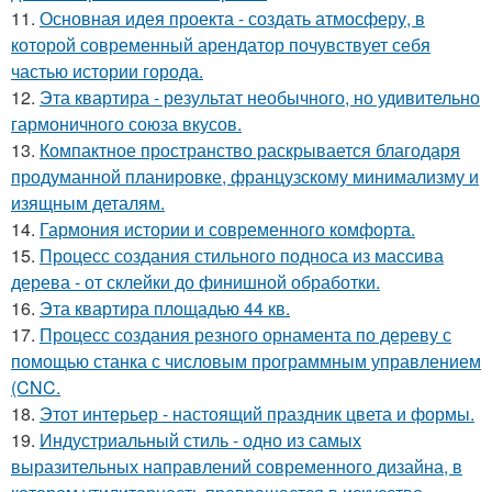
11.
Основная идея проекта - создать атмосферу, в
которой современный арендатор почувствует себя
частью истории города.
12.
Эта квартира - результат необычного, но удивительно
гармоничного союза вкусов.
13.
Компактное пространство раскрывается благодаря
продуманной планировке, французскому минимализму и
изящным деталям.
14.
Гармония истории и современного комфорта.
15.
Процесс создания стильного подноса из массива
дерева - от склейки до финишной обработки.
16.
Эта квартира площадью 44 кв.
17.
Процесс создания резного орнамента по дереву с
помощью станка с числовым программным управлением
(CNC.
18.
Этот интерьер - настоящий праздник цвета и формы.
19.
Индустриальный стиль - одно из самых
выразительных направлений современного дизайна, в