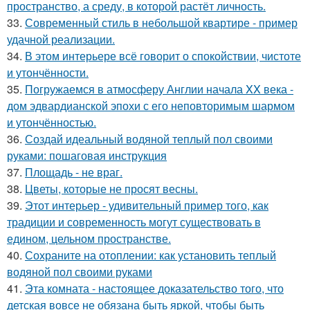
пространство, а среду, в которой растёт личность.
33.
Современный стиль в небольшой квартире - пример
удачной реализации.
34.
В этом интерьере всё говорит о спокойствии, чистоте
и утончённости.
35.
Погружаемся в атмосферу Англии начала XX века -
дом эдвардианской эпохи с его неповторимым шармом
и утончённостью.
36.
Создай идеальный водяной теплый пол своими
руками: пошаговая инструкция
37.
Площадь - не враг.
38.
Цветы, которые не просят весны.
39.
Этот интерьер - удивительный пример того, как
традиции и современность могут существовать в
едином, цельном пространстве.
40.
Сохраните на отоплении: как установить теплый
водяной пол своими руками
41.
Эта комната - настоящее доказательство того, что
детская вовсе не обязана быть яркой, чтобы быть