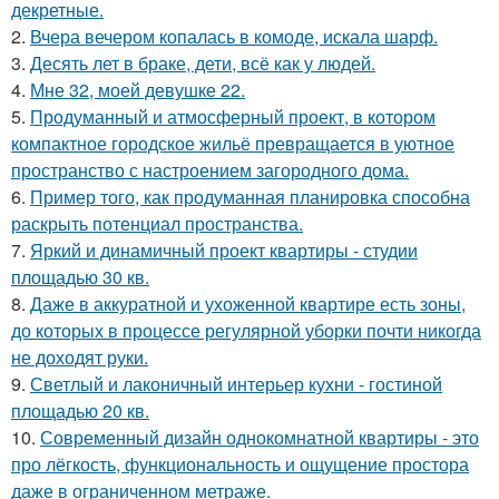
декретные.
2.
Вчера вечером копалась в комоде, искала шарф.
3.
Десять лет в браке, дети, всё как у людей.
4.
Мне 32, моей девушке 22.
5.
Продуманный и атмосферный проект, в котором
компактное городское жильё превращается в уютное
пространство с настроением загородного дома.
6.
Пример того, как продуманная планировка способна
раскрыть потенциал пространства.
7.
Яркий и динамичный проект квартиры - студии
площадью 30 кв.
8.
Даже в аккуратной и ухоженной квартире есть зоны,
до которых в процессе регулярной уборки почти никогда
не доходят руки.
9.
Светлый и лаконичный интерьер кухни - гостиной
площадью 20 кв.
10.
Современный дизайн однокомнатной квартиры - это
про лёгкость, функциональность и ощущение простора
даже в ограниченном метраже.