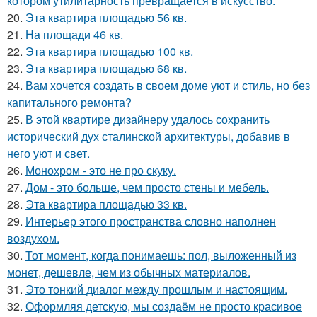
котором утилитарность превращается в искусство.
20.
Эта квартира площадью 56 кв.
21.
На площади 46 кв.
22.
Эта квартира площадью 100 кв.
23.
Эта квартира площадью 68 кв.
24.
Вам хочется создать в своем доме уют и стиль, но без
капитального ремонта?
25.
В этой квартире дизайнеру удалось сохранить
исторический дух сталинской архитектуры, добавив в
него уют и свет.
26.
Монохром - это не про скуку.
27.
Дом - это больше, чем просто стены и мебель.
28.
Эта квартира площадью 33 кв.
29.
Интерьер этого пространства словно наполнен
воздухом.
30.
Тот момент, когда понимаешь: пол, выложенный из
монет, дешевле, чем из обычных материалов.
31.
Это тонкий диалог между прошлым и настоящим.
32.
Оформляя детскую, мы создаём не просто красивое